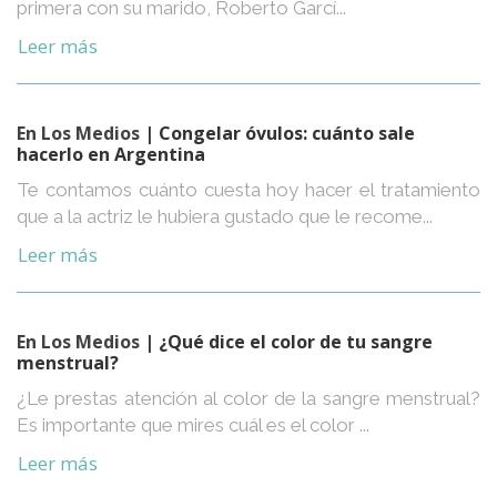
primera con su marido, Roberto Garcí...
Leer más
En Los Medios
| Congelar óvulos: cuánto sale
hacerlo en Argentina
Te contamos cuánto cuesta hoy hacer el tratamiento
que a la actriz le hubiera gustado que le recome...
Leer más
En Los Medios
| ¿Qué dice el color de tu sangre
menstrual?
¿Le prestas atención al color de la sangre menstrual?
Es importante que mires cuál es el color ...
Leer más