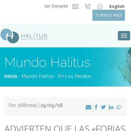
Ser Donante
English
TURNOS WEB
Tog
nav
Mundo Halitus
-
-
Inicio
Mundo Halitus
En Los Medios
Por: 168horas |
29/09/08
ADVIERTEN QUE LAS «FOBIAS