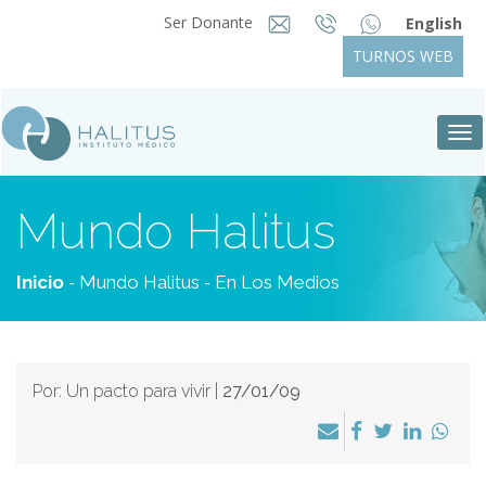
Ser Donante
English
TURNOS WEB
Tog
nav
Mundo Halitus
-
-
Inicio
Mundo Halitus
En Los Medios
Por: Un pacto para vivir |
27/01/09