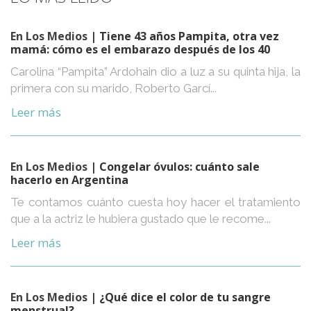
En Los Medios
| Tiene 43 años Pampita, otra vez
mamá: cómo es el embarazo después de los 40
Carolina “Pampita” Ardohain dio a luz a su quinta hija, la
primera con su marido, Roberto Garcí...
Leer más
En Los Medios
| Congelar óvulos: cuánto sale
hacerlo en Argentina
Te contamos cuánto cuesta hoy hacer el tratamiento
que a la actriz le hubiera gustado que le recome...
Leer más
En Los Medios
| ¿Qué dice el color de tu sangre
menstrual?