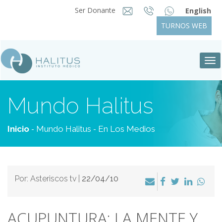
Ser Donante
English
TURNOS WEB
Tog
nav
Mundo Halitus
-
-
Inicio
Mundo Halitus
En Los Medios
Por: Asteriscos tv |
22/04/10
ACUPUNTURA: LA MENTE Y