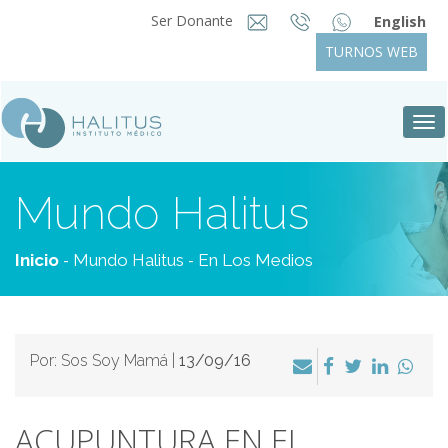
Ser Donante
English
TURNOS WEB
Tog
nav
Mundo Halitus
-
-
Inicio
Mundo Halitus
En Los Medios
Por: Sos Soy Mamá |
13/09/16
ACUPUNTURA EN EL