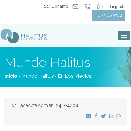
Ser Donante
English
TURNOS WEB
Tog
nav
Mundo Halitus
-
-
Inicio
Mundo Halitus
En Los Medios
Por: Lagaceta.com.ar |
24/04/08