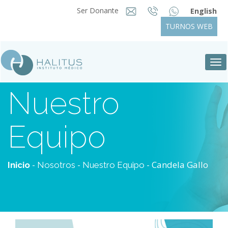
Ser Donante
English
TURNOS WEB
Tog
nav
Nuestro
Equipo
-
-
- Candela Gallo
Inicio
Nosotros
Nuestro Equipo