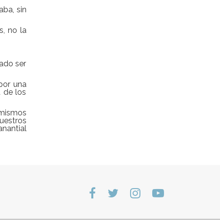
aba, sin
s, no la
tado ser
 por una
a de los
 mismos
uestros
nantial