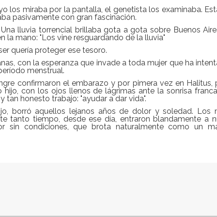
 los miraba por la pantalla, el genetista los examinaba. Est
aba pasivamente con gran fascinación.
 Una lluvia torrencial brillaba gota a gota sobre Buenos Aire
en la mano: "Los vine resguardando de la lluvia"
er quería proteger ese tesoro.
ianas, con la esperanza que invade a toda mujer que ha inten
período menstrual.
angre confirmaron el embarazo y por pimera vez en Halitus,
hijo, con los ojos llenos de lágrimas ante la sonrisa franc
 tan honesto trabajo: "ayudar a dar vida".
ijo, borró aquellos lejanos años de dolor y soledad. Los
te tanto tiempo, desde ese día, entraron blandamente a n
r sin condiciones, que brota naturalmente como un ma