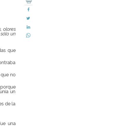
, olores
 sólo un
idas que
ontraba
o que no
 porque
unía un
es de la
fue una