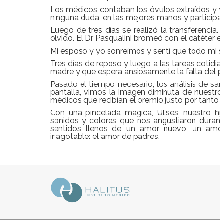
Los médicos contaban los óvulos extraídos y yo
ninguna duda, en las mejores manos y particip
Luego de tres días se realizó la transferencia.
olvido. El Dr Pasqualini bromeó con el catéter 
Mi esposo y yo sonreímos y sentí que todo mi s
Tres días de reposo y luego a las tareas cotid
madre y que espera ansiosamente la falta del 
Pasado el tiempo necesario, los análisis de s
pantalla, vimos la imagen diminuta de nuestro 
médicos que recibían el premio justo por tanto y
Con una pincelada mágica, Ulises, nuestro h
sonidos y colores que nos angustiaron duran
sentidos llenos de un amor nuevo, un amo
inagotable: el amor de padres.