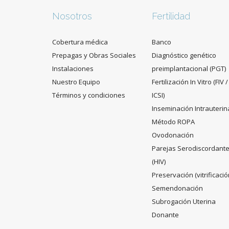
Nosotros
Fertilidad
Cobertura médica
Banco
Prepagas y Obras Sociales
Diagnóstico genético
Instalaciones
preimplantacional (PGT)
Nuestro Equipo
Fertilización In Vitro (FIV /
Términos y condiciones
ICSI)
Inseminación Intrauterin
Método ROPA
Ovodonación
Parejas Serodiscordant
(HIV)
Preservación (vitrificació
Semendonación
Subrogación Uterina
Donante