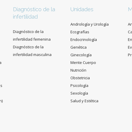
Diagnóstico de la
Unidades
M
infertilidad
Andrología y Urología
Ar
Diagnóstico de la
Ecografías
C
infertilidad femenina
Endocrinología
En
Diagnóstico de la
Genética
Ev
infertilidad masculina
Ginecología
Pr
a
Mente Cuerpo
Nutrición
Obstetricia
es
Psicología
Sexología
n)
Salud y Estética