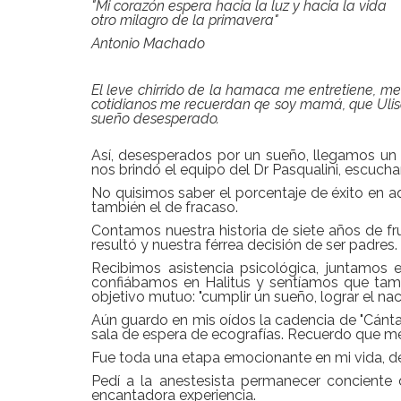
"Mi corazón espera hacia la luz y hacia la vida
otro milagro de la primavera"
Antonio Machado
El leve chirrido de la hamaca me entretiene, me
cotidianos me recuerdan qe soy mamá, que Ulise
sueño desesperado.
Así, desesperados por un sueño, llegamos un d
nos brindó el equipo del Dr Pasqualini, escuch
No quisimos saber el porcentaje de éxito en 
también el de fracaso.
Contamos nuestra historia de siete años de fr
resultó y nuestra férrea decisión de ser padres.
Recibimos asistencia psicológica, juntamos 
confiábamos en Halitus y sentíamos que tam
objetivo mutuo: "cumplir un sueño, lograr el n
Aún guardo en mis oídos la cadencia de "Cánta
sala de espera de ecografías. Recuerdo que m
Fue toda una etapa emocionante en mi vida, des
Pedí a la anestesista permanecer conciente 
encantadora experiencia.