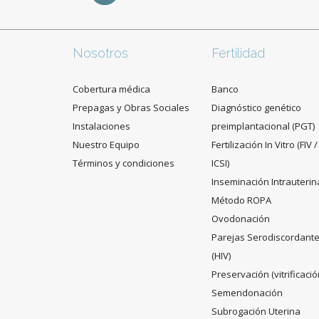
Nosotros
Fertilidad
Cobertura médica
Banco
Prepagas y Obras Sociales
Diagnóstico genético
Instalaciones
preimplantacional (PGT)
Nuestro Equipo
Fertilización In Vitro (FIV /
Términos y condiciones
ICSI)
Inseminación Intrauterin
Método ROPA
Ovodonación
Parejas Serodiscordant
(HIV)
Preservación (vitrificació
Semendonación
Subrogación Uterina