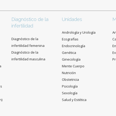
Diagnóstico de la
Unidades
M
infertilidad
Andrología y Urología
Ar
Diagnóstico de la
Ecografías
C
infertilidad femenina
Endocrinología
En
Diagnóstico de la
Genética
Ev
infertilidad masculina
Ginecología
Pr
a
Mente Cuerpo
Nutrición
Obstetricia
es
Psicología
Sexología
n)
Salud y Estética