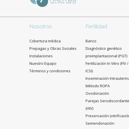
Nosotros
Fertilidad
Cobertura médica
Banco
Prepagas y Obras Sociales
Diagnóstico genético
Instalaciones
preimplantacional (PGT)
Nuestro Equipo
Fertilización In Vitro (FIV /
Términos y condiciones
ICSI)
Inseminación Intrauterin
Método ROPA
Ovodonación
Parejas Serodiscordant
(HIV)
Preservación (vitrificació
Semendonación