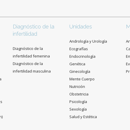
Diagnóstico de la
Unidades
M
infertilidad
Andrología y Urología
Ar
Diagnóstico de la
Ecografías
C
infertilidad femenina
Endocrinología
En
Diagnóstico de la
Genética
Ev
infertilidad masculina
Ginecología
Pr
a
Mente Cuerpo
Nutrición
Obstetricia
es
Psicología
Sexología
n)
Salud y Estética