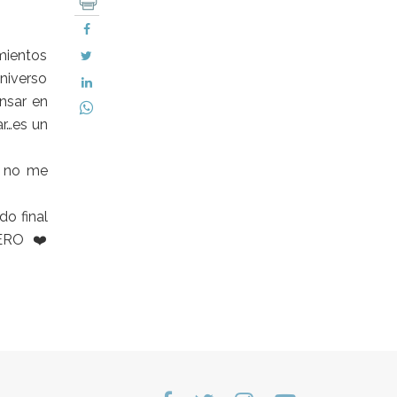
mientos
universo
nsar en
ar…es un
o no me
do final
IERO ❤️