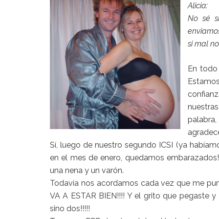
Alicia:
No sé si
enviamos
si mal n
En todo
Estamos
confian
nuestra
palabra
agradece
Sí, luego de nuestro segundo
ICSI
(ya habíamos
en el mes de enero, quedamos embarazados!!
una nena y un varón.
Todavía nos acordamos cada vez que me punz
VA A ESTAR BIEN!!!! Y el grito que pegaste 
sino dos!!!!!