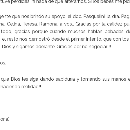
 tuve pérdidas, ni nada de qué alterarnos. Sí los bebés me p
ente que nos brindó su apoyo, el doc.
Pasqualini
, la dra.
Pag
na
,
Celina
,
Teresa
,
Ramona
, a vos… Gracias por la calidez p
todo, gracias porque cuando muchos hablan pabadas d
o el resto nos demostró desde el primer intento, que con lo
Dios y sigamos adelante. Gracias por no negociar!!!
os.
que Dios les siga dando sabiduría y tomando sus manos 
haciendo realidad!!.
oria)