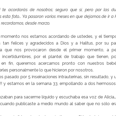
 te acordarás de nosotros; seguro que sí, pero por las du
 esta foto... Ya pasaron varios meses en que dejamos de ir a Ha
o recordamos, desde marzo.
 momento nos estamos acordando de ustedes, y el tiemp
 tan felices y agradecidos a Dios y a
Halitus
, por su pa
za que nos provocaron desde el primer momento, a p
s incertidumbres, por el plantel de trabajo que tienen, p
, en fin, queremos acercarnos pronto con nuestros beb
rles personalmente lo que hicieron por nosotros.
 pasado por 5 inseinaciones intrauterinas, sin resultado, y u
! y estamos en la semana 33, empollando a dos hermosos
aban para sacerme líquido y escuchaba esa voz de Alici
y cuando publicaste a medio mundo al saber que no sólo er