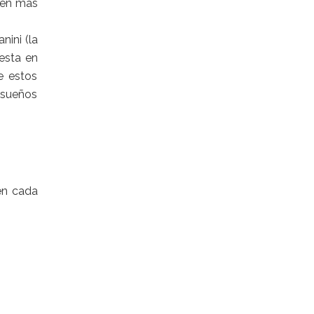
iden más
anini
(la
uesta en
e estos
s sueños
en cada