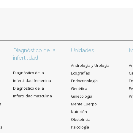
Diagnóstico de la
Unidades
M
infertilidad
Andrología y Urología
Ar
Diagnóstico de la
Ecografías
C
infertilidad femenina
Endocrinología
En
Diagnóstico de la
Genética
Ev
infertilidad masculina
Ginecología
Pr
a
Mente Cuerpo
Nutrición
Obstetricia
es
Psicología