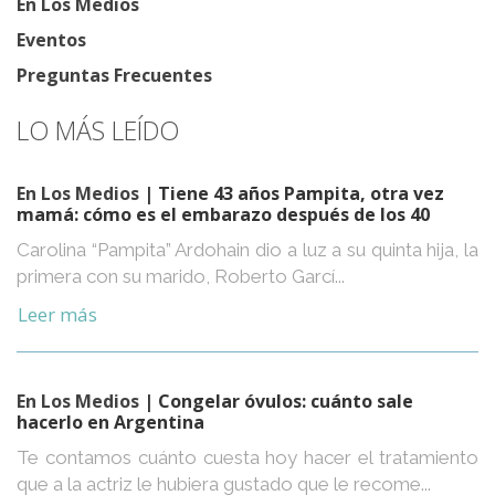
En Los Medios
Eventos
Preguntas Frecuentes
LO MÁS LEÍDO
En Los Medios
| Tiene 43 años Pampita, otra vez
mamá: cómo es el embarazo después de los 40
Carolina “Pampita” Ardohain dio a luz a su quinta hija, la
primera con su marido, Roberto Garcí...
Leer más
En Los Medios
| Congelar óvulos: cuánto sale
hacerlo en Argentina
Te contamos cuánto cuesta hoy hacer el tratamiento
que a la actriz le hubiera gustado que le recome...