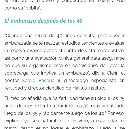
el nombre, la modelo y conductora se refiere a ella
como su “bebita”.
El embarazo después de los 40
“Cuando una mujer de 40 años consulta para quedar
embarazada se le realizan estudios tendientes a evaluar
la reserva ovárica desde el punto de vista reproductivo,
así como una evaluación clínica general para asegurarse
de que su organismo está en condiciones de llevar la
sobrecarga que implica un embarazo”, dijo a
Clarín
el
doctor
Sergio Pasqualini
, ginecólogo especialista en
fertilidad y director científico de Halitus Instituto.
El médico añadió que “la
fertilidad
tiene su pico a los 25
años, desciende lento a partir de los 30, más acentuado
luego de los 35 y rápidamente luego de los 40”. Por eso,
explicó, “ya sea natural o por in vitro, a esta edad el
mayor riesgo es no lograr el embarazo. Luego, si se