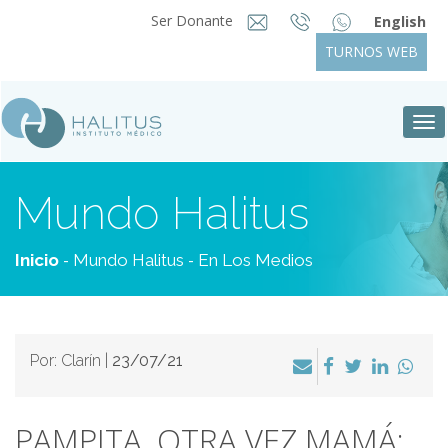
Ser Donante
English
TURNOS WEB
Tog
nav
Mundo Halitus
-
-
Inicio
Mundo Halitus
En Los Medios
Por: Clarín |
23/07/21
PAMPITA, OTRA VEZ MAMÁ: