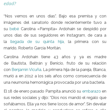
edad?
“Nos vemos en unos días”. Bajo esa premisa y con
imágenes del sanatorio donde recientemente tuvo a
su
bebé
Carolina «Pampita» Ardohain
se despidió por
unos días de sus seguidores en Instagram, de cara a
la
llegada de su quinta hija
, la primera con su
marido,
Roberto García Moritán
.
Carolina Ardohain
tiene 43 años y ya es madre
de
Bautista, Beltrán y Benicio
, fruto de su relación
con
Benjamín Vicuña
. La primera hija de la pareja,
Blanca
,
murió a en 2012 a los seis años como consecuencia de
una neumonía hemorrágica provocada por una bacteria.
El 18 de enero pasado Pampita anunció su
embarazo
en
sus redes sociales y dijo: “Dios nos mandó el regalo que
soñábamos. Ella ya nos tiene locos de amor”. Sin develar