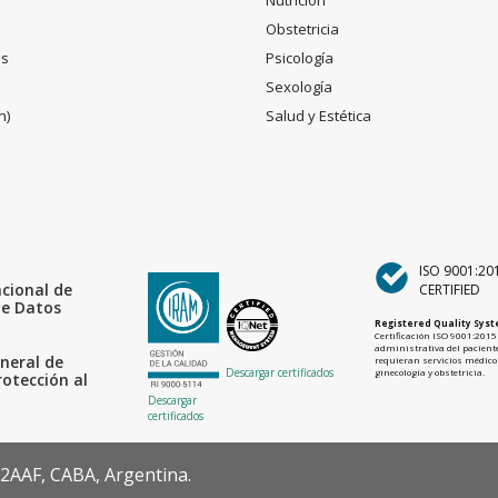
Nutrición
Obstetricia
es
Psicología
Sexología
n)
Salud y Estética
ISO 9001:20
acional de
CERTIFIED
de Datos
Registered Quality Sys
Certificación ISO 9001:2015 
administrativa del paciente
neral de
requieran servicios médicos
Descargar certificados
ginecología y obstetricia.
rotección al
Descargar
certificados
22AAF, CABA, Argentina.