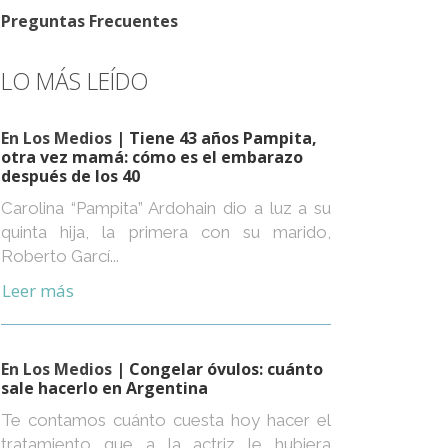
Preguntas Frecuentes
LO MÁS LEÍDO
En Los Medios
| Tiene 43 años Pampita,
otra vez mamá: cómo es el embarazo
después de los 40
Carolina “Pampita” Ardohain dio a luz a su
quinta hija, la primera con su marido,
Roberto Garcí...
Leer más
En Los Medios
| Congelar óvulos: cuánto
sale hacerlo en Argentina
Te contamos cuánto cuesta hoy hacer el
tratamiento que a la actriz le hubiera