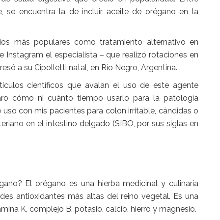
 se encuentra la de incluir
aceite de orégano
en la
dios más populares
como tratamiento alternativo en
e Instagram el especialista – que realizó rotaciones en
esó a su Cipolletti natal, en Río Negro, Argentina.
tículos científicos que avalan el uso de este agente
laro cómo ni cuánto tiempo usarlo para la patología
 uso con mis pacientes para colon irritable, cándidas o
eriano en el intestino delgado (SIBO, por sus siglas en
égano
? El
orégano
es una hierba medicinal y culinaria
des antioxidantes
más altas del reino vegetal. Es una
amina K, complejo B, potasio, calcio, hierro y magnesio.