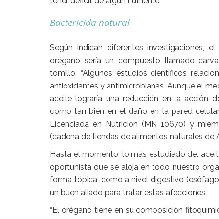
tener déficit de algún nutriente.
Bactericida natural
Según indican diferentes investigaciones, e
orégano
sería un compuesto llamado carvac
tomillo. “Algunos estudios científicos relaci
antioxidantes y antimicrobianas. Aunque el me
aceite lograría una reducción en la acción de
como también en el daño en la pared celular 
Licenciada en Nutrición (MN 10670) y mie
(cadena de tiendas de alimentos naturales de A
Hasta el momento, lo más estudiado del
acei
oportunista que se aloja en todo nuestro organ
forma tópica, como a nivel digestivo (esófago,
un buen aliado para tratar estas afecciones.
“El
orégano
tiene en su composición fitoquímic