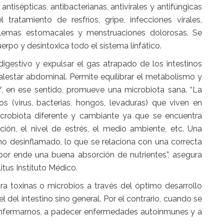
ntisépticas, antibacterianas, antivirales y antifúngicas
ratamiento de resfríos, gripe, infecciones virales,
roblemas estomacales y menstruaciones dolorosas. Se
rpo y desintoxica todo el sistema linfático.
igestivo y expulsar el gas atrapado de los intestinos
malestar abdominal.
Permite equilibrar el metabolismo y
, en ese sentido, promueve una microbiota sana. “La
s (virus, bacterias, hongos, levaduras) que viven en
icrobiota diferente y cambiante ya que se encuentra
ión, el nivel de estrés, el medio ambiente, etc. Una
no desinflamado, lo que se relaciona con una correcta
por ende una buena absorción de nutrientes”, asegura
itus Instituto Médico.
ra toxinas o microbios a través del óptimo desarrollo
el del intestino sino general. Por el contrario, cuando se
nfermarnos, a padecer enfermedades autoinmunes y a