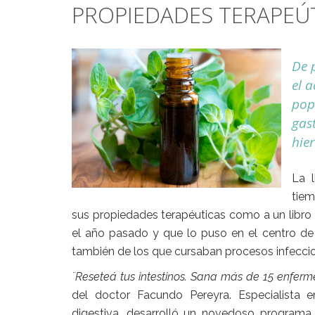
PROPIEDADES TERAPEÚ
De 
el 
pop
gast
hie
La l
tiem
sus propiedades terapéuticas como a un libro 
el año pasado y que lo puso en el centro de
también de los que cursaban procesos infeccio
¨Reseteá tus intestinos. Sana más de 15 enferm
del doctor Facundo Pereyra. Especialista e
digestiva, desarrolló un novedoso programa 