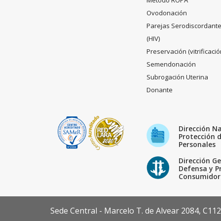
Método ROPA
Ovodonación
Parejas Serodiscordant
(HIV)
Preservación (vitrificació
Semendonación
Subrogación Uterina
Donante
Dirección N
Protección 
Personales
Dirección Ge
Defensa y P
Consumidor
Sede Central - Marcelo T. de Alvear 2084, C11