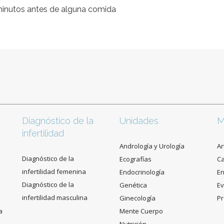
 minutos antes de alguna comida
Diagnóstico de la
Unidades
M
infertilidad
Andrología y Urología
Ar
Diagnóstico de la
Ecografías
C
infertilidad femenina
Endocrinología
En
Diagnóstico de la
Genética
Ev
infertilidad masculina
Ginecología
Pr
a
Mente Cuerpo