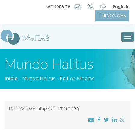
Ser Donante
English
TURNOS WEB
Tog
nav
Mundo Halitus
-
-
Inicio
Mundo Halitus
En Los Medios
Por: Marcela Fittipaldi |
17/10/23