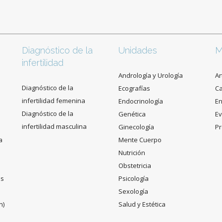
Diagnóstico de la
Unidades
M
infertilidad
Andrología y Urología
Ar
Diagnóstico de la
Ecografías
C
infertilidad femenina
Endocrinología
En
Diagnóstico de la
Genética
Ev
infertilidad masculina
Ginecología
Pr
a
Mente Cuerpo
Nutrición
Obstetricia
es
Psicología
Sexología
n)
Salud y Estética