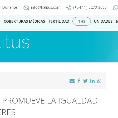
r Donante
info@halitus.com
(+54 11) 5273-2000
COBERTURAS MÉDICAS
FERTILIDAD
THS
UNIDADES
itus
: PROMUEVE LA IGUALDAD
ERES