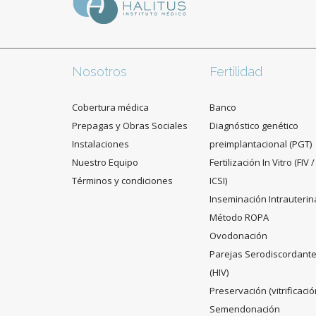
Nosotros
Fertilidad
Cobertura médica
Banco
Prepagas y Obras Sociales
Diagnóstico genético
Instalaciones
preimplantacional (PGT)
Nuestro Equipo
Fertilización In Vitro (FIV /
Términos y condiciones
ICSI)
Inseminación Intrauterin
Método ROPA
Ovodonación
Parejas Serodiscordant
(HIV)
Preservación (vitrificació
Semendonación