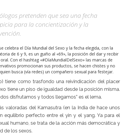
ólogos pretenden que sea una fecha
picia para la concientización y la
vención.
e celebra el Día Mundial del Sexo y la fecha elegida, con la
oria de 6 y 9, es un guiño al «69», la posición del dar y recibir
 oral. Con el hashtag «#DíaMundialDelSexo» las marcas de
ervativos promocionan sus productos, se hacen chistes y no
 quien busca (vía redes) un compañero sexual para festejar.
) tiene como trasfondo una reivindicación del placer
xo tiene un piso de igualdad desde la posición misma.
odos disfrutamos y todos llegamos” es el lema.
ás valoradas del Kamasutra (en la India de hace unos
equilibrio perfecto entre el yin y el yang. Ya para el
ual humano, se trata de la acción más democrática y
ad de los sexos.