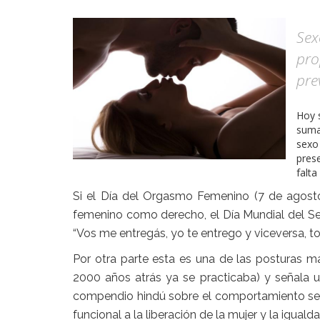
Sex
pro
pre
Hoy s
sumat
sexo
pres
falta
Si el Día del Orgasmo Femenino (7 de agosto
femenino como derecho, el Día Mundial del Se
“Vos me entregás, yo te entrego y viceversa, t
Por otra parte esta es una de las posturas m
2000 años atrás ya se practicaba) y señala un 
compendio hindú sobre el comportamiento sex
funcional a la liberación de la mujer y la iguald