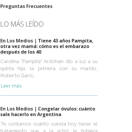
Preguntas Frecuentes
LO MÁS LEÍDO
En Los Medios
| Tiene 43 años Pampita,
otra vez mamá: cómo es el embarazo
después de los 40
Carolina “Pampita” Ardohain dio a luz a su
quinta hija, la primera con su marido,
Roberto Garcí...
Leer más
En Los Medios
| Congelar óvulos: cuánto
sale hacerlo en Argentina
Te contamos cuánto cuesta hoy hacer el
tratamiento que a la actriz le hubiera