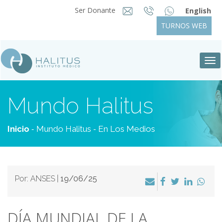
Ser Donante
English
TURNOS WEB
Tog
nav
Mundo Halitus
-
-
Inicio
Mundo Halitus
En Los Medios
Por: ANSES |
19/06/25
DÍA MUNDIAL DE LA