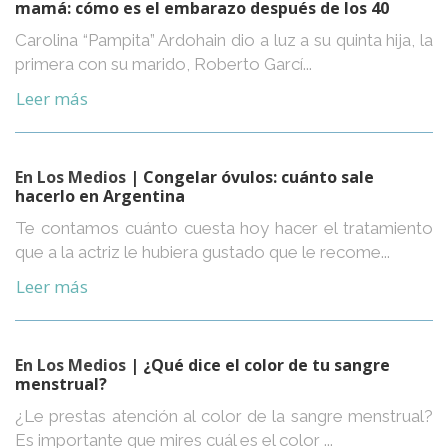
mamá: cómo es el embarazo después de los 40
Carolina “Pampita” Ardohain dio a luz a su quinta hija, la
primera con su marido, Roberto Garcí...
Leer más
En Los Medios
| Congelar óvulos: cuánto sale
hacerlo en Argentina
Te contamos cuánto cuesta hoy hacer el tratamiento
que a la actriz le hubiera gustado que le recome...
Leer más
En Los Medios
| ¿Qué dice el color de tu sangre
menstrual?
¿Le prestas atención al color de la sangre menstrual?
Es importante que mires cuál es el color ...