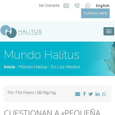
Ser Donante
English
TURNOS WEB
Tog
nav
Mundo Halitus
-
-
Inicio
Mundo Halitus
En Los Medios
Por: Filo News |
18/09/19
CUESTIONAN A «PEQUEÑA