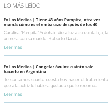
LO MÁS LEÍDO
En Los Medios
| Tiene 43 años Pampita, otra vez
mamá: cómo es el embarazo después de los 40
Carolina “Pampita” Ardohain dio a luz a su quinta hija, la
primera con su marido, Roberto Garcí...
Leer más
En Los Medios
| Congelar óvulos: cuánto sale
hacerlo en Argentina
Te contamos cuánto cuesta hoy hacer el tratamiento
que a la actriz le hubiera gustado que le recome...
Leer más