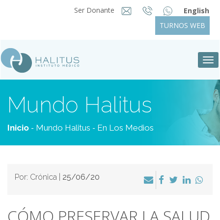
Ser Donante
English
TURNOS WEB
Tog
nav
Mundo Halitus
-
-
Inicio
Mundo Halitus
En Los Medios
Por: Crónica |
25/06/20
CÓMO PRESERVAR LA SALUD