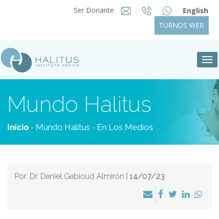
Ser Donante
English
TURNOS WEB
Tog
nav
Mundo Halitus
-
-
Inicio
Mundo Halitus
En Los Medios
Por: Dr. Daniel Gabioud Almirón |
14/07/23