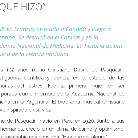
QUE HIZO”
ió en Francia, se mudó a Canadá y luego a
ntina. Se destacó en el Conicet y en la
demia Nacional de Medicina. La historia de una
nera de la ciencia nacional
os 102 años murió
Christiane Dosne de Pasqualini
,
stigadora científica y pionera en el estudio de las
monas del estrés. Fue la primera mujer en ser
orporada como miembro de la Academia Nacional de
cina en la Argentina. El biodrama musical Christiane
vo inspirado en su vida.
e de Pasqualini nació en París en 1920. Junto a sus
 hermanos, creció en un clima de cariño y optimismo.
u casa había una consigna: “Hay que ser alegre”.