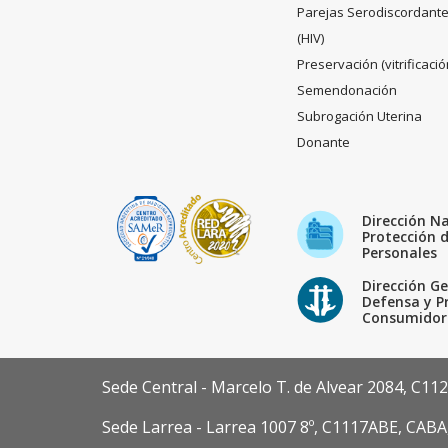
Parejas Serodiscordant
(HIV)
Preservación (vitrificació
Semendonación
Subrogación Uterina
Donante
Dirección N
Protección 
Personales
Dirección Ge
Defensa y P
Consumidor
Sede Central - Marcelo T. de Alvear 2084, C11
Sede Larrea - Larrea 1007 8º, C1117ABE, CABA