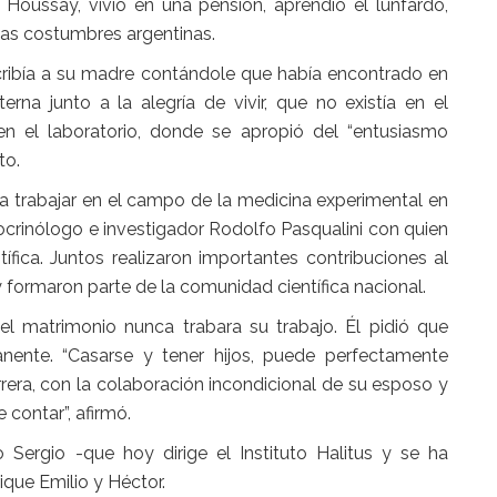
Houssay, vivió en una pensión, aprendió el lunfardo,
las costumbres argentinas.
cribía a su madre contándole que había encontrado en
rna junto a la alegría de vivir, que no existía en el
 en el laboratorio, donde se apropió del “entusiasmo
to.
a trabajar en el campo de la medicina experimental en
crinólogo e investigador Rodolfo Pasqualini con quien
ífica. Juntos realizaron importantes contribuciones al
 formaron parte de la comunidad científica nacional.
 el matrimonio nunca trabara su trabajo. Él pidió que
anente. “Casarse y tener hijos, puede perfectamente
rrera, con la colaboración incondicional de su esposo y
 contar”, afirmó.
o Sergio -que hoy dirige el Instituto Halitus y se ha
ique Emilio y Héctor.