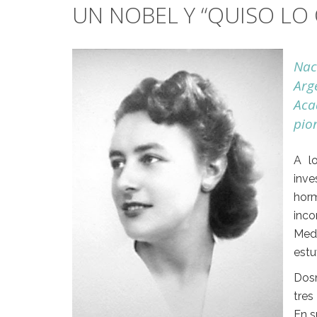
UN NOBEL Y “QUISO LO 
Nac
Arge
Aca
pio
A l
inve
hor
inc
Medi
estu
Dosn
tres
En s