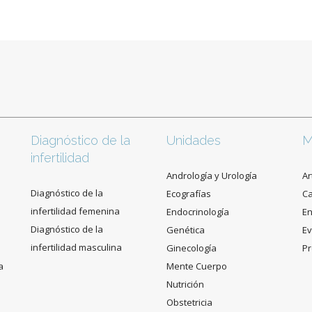
Diagnóstico de la
Unidades
M
infertilidad
Andrología y Urología
Ar
Diagnóstico de la
Ecografías
C
infertilidad femenina
Endocrinología
En
Diagnóstico de la
Genética
Ev
infertilidad masculina
Ginecología
Pr
a
Mente Cuerpo
Nutrición
Obstetricia