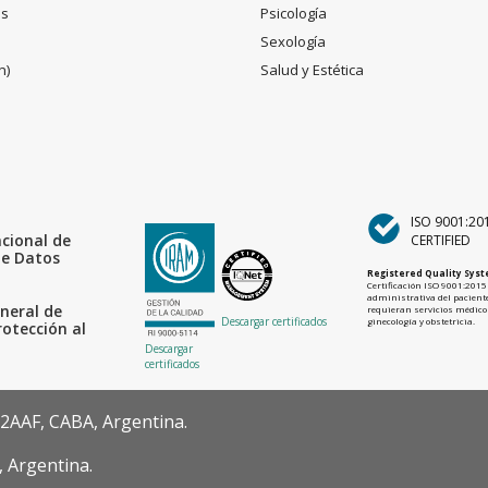
es
Psicología
Sexología
n)
Salud y Estética
ISO 9001:20
acional de
CERTIFIED
de Datos
Registered Quality Sys
Certificación ISO 9001:2015 
administrativa del paciente
neral de
requieran servicios médicos
Descargar certificados
ginecología y obstetricia.
rotección al
Descargar
certificados
22AAF, CABA, Argentina.
, Argentina.