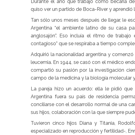
Durante el año que trabajó como becaria de 
quiso ver un partido de Boca-River y aprendió 
Tan sólo unos meses después de llegar, le es
Argentina “el ambiente latino de su casa pate
anglosajón”. Eso incluía el ritmo de trabajo
contagioso” que se respiraba a tiempo comple
Adquirió la nacionalidad argentina y comenzó 
leucemia. En 1944, se casó con el médico endo
compartió su pasión por la investigación cient
campo de la medicina y la biología molecular y
La pareja hizo un acuerdo: ella le pidió que
Argentina fuera su país de residencia perm
conciliarse con el desarrollo normal de una ca
sus hijos, colaboración con la que siempre pude
Tuvieron cinco hijos Diana y Titania, Rodolf
especializado en reproducción y fertilidad-, Enr