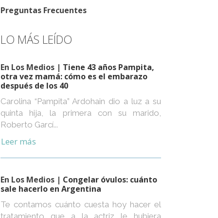
Preguntas Frecuentes
LO MÁS LEÍDO
En Los Medios
| Tiene 43 años Pampita,
otra vez mamá: cómo es el embarazo
después de los 40
Carolina “Pampita” Ardohain dio a luz a su
quinta hija, la primera con su marido,
Roberto Garcí...
Leer más
En Los Medios
| Congelar óvulos: cuánto
sale hacerlo en Argentina
Te contamos cuánto cuesta hoy hacer el
tratamiento que a la actriz le hubiera