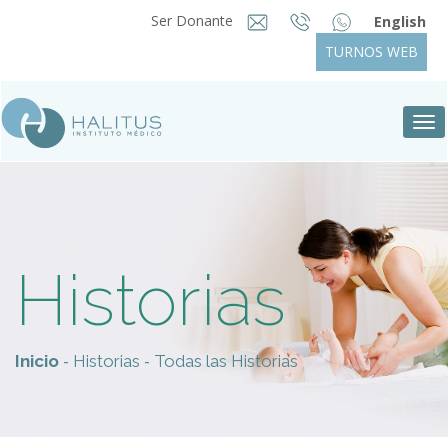
Ser Donante
English
TURNOS WEB
Tog
nav
Historias
-
-
Inicio
Historias
Todas las Historias