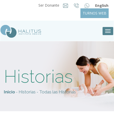
Ser Donante
English
TURNOS WEB
Tog
nav
Historias
-
-
Inicio
Historias
Todas las Historias