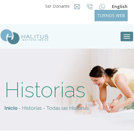
Ser Donante
English
TURNOS WEB
Tog
nav
Historias
-
-
Inicio
Historias
Todas las Historias