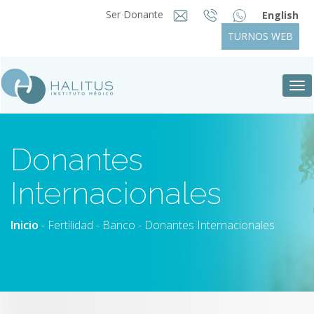
Ser Donante
English
TURNOS WEB
Tog
nav
Donantes
Internacionales
Inicio
-
Fertilidad
-
Banco
- Donantes Internacionales