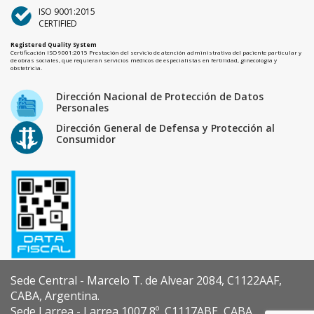
ISO 9001:2015
CERTIFIED
Registered Quality System
Certificación ISO 9001:2015 Prestación del servicio de atención administrativa del paciente particular y
de obras sociales, que requieran servicios médicos de especialistas en fertilidad, ginecología y
obstetricia.
Dirección Nacional de Protección de Datos
Personales
Dirección General de Defensa y Protección al
Consumidor
Sede Central - Marcelo T. de Alvear 2084, C1122AAF,
CABA, Argentina.
Sede Larrea - Larrea 1007 8º, C1117ABE, CABA,