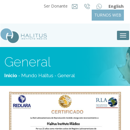
Ser Donante
English
TURNOS WEB
Tog
nav
General
-
-
Inicio
Mundo Halitus
General