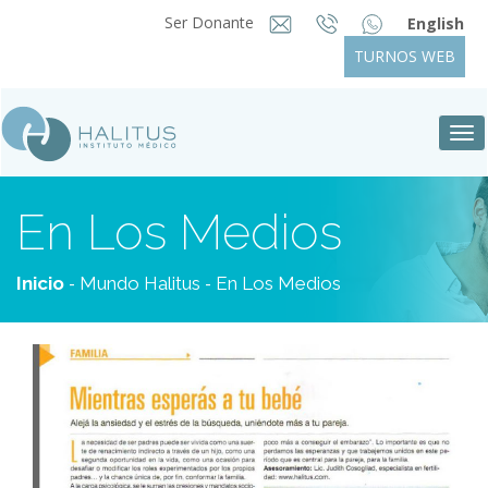
Ser Donante
English
TURNOS WEB
Tog
nav
En Los Medios
-
-
Inicio
Mundo Halitus
En Los Medios