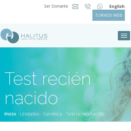
Ser Donante
English
TURNOS WEB
Tog
nav
Test recién
nacido
Inicio
-
Unidades
-
Genética
- Test recién nacido