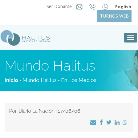
Ser Donante
English
TURNOS WEB
Tog
nav
Mundo Halitus
-
-
Inicio
Mundo Halitus
En Los Medios
Por: Diario La Nación |
17/06/06