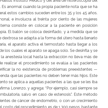
alitus Instituto Médico y del área de histeroscopía del
a. Es anormal cuando la propia paciente nota que se ha
eral estos cambios suceden entre los 35 y los 45 años.
nal, e involucra al treinta por ciento de las mujeres
stema consiste en colocar a la paciente en posición
pía. El balón se coloca desinflado, y a medida que se
 de dextrosa se adapta a la forma del útero hasta llenarlo
ia, el aparato activa el termostato hasta llegar a los
e los cuales el aparato se apaga solo. Se desinfla y se
 la anestesia local hasta la extracción no lleva más de
e realizar el procedimiento se evalúa a las pacientes
rificar la no existencia de problemas preexistentes —
enda que las pacientes no deben tener más hijos. Este
to se aplica a aquellas pacientes a las que se les iba
, afirma Lorenzo, y agrega: “Por ejemplo, casi siempre se
mbulatoria, salvo en caso de estenosis”. Este método
dentes de cáncer de endometrio, o con un crecimiento
el costo del procedimiento es de 1.300 pesos, bastante