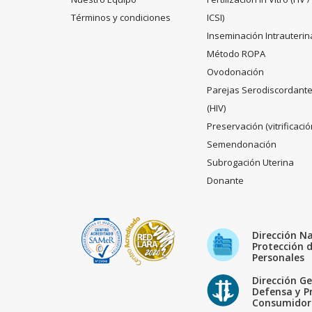
Términos y condiciones
ICSI)
Inseminación Intrauterin
Método ROPA
Ovodonación
Parejas Serodiscordant
(HIV)
Preservación (vitrificació
Semendonación
Subrogación Uterina
Donante
Dirección N
Protección 
Personales
Dirección Ge
Defensa y P
Consumidor