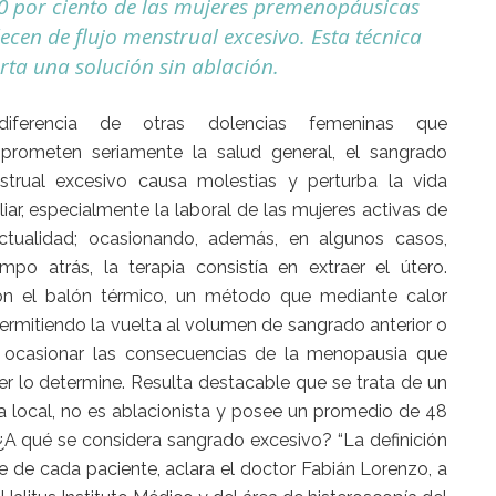
30 por ciento de las mujeres premenopáusicas
ecen de flujo menstrual excesivo. Esta técnica
rta una solución sin ablación.
iferencia de otras dolencias femeninas que
prometen seriamente la salud general, el sangrado
trual excesivo causa molestias y perturba la vida
liar, especialmente la laboral de las mujeres activas de
ctualidad; ocasionando, además, en algunos casos,
po atrás, la terapia consistía en extraer el útero.
ron el balón térmico, un método que mediante calor
ermitiendo la vuelta al volumen de sangrado anterior o
in ocasionar las consecuencias de la menopausia que
er lo determine. Resulta destacable que se trata de un
a local, no es ablacionista y posee un promedio de 48
 ¿A qué se considera sangrado excesivo? “La definición
de cada paciente, aclara el doctor Fabián Lorenzo, a