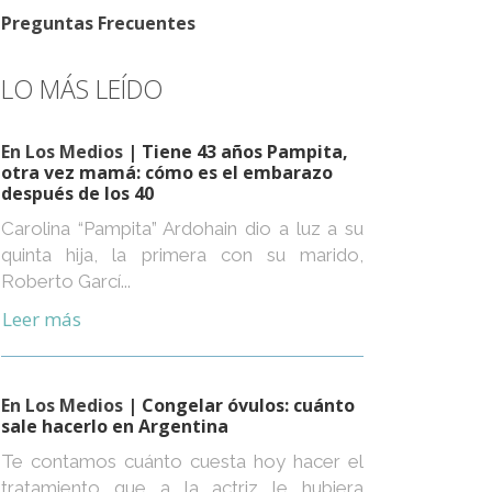
Preguntas Frecuentes
LO MÁS LEÍDO
En Los Medios
| Tiene 43 años Pampita,
otra vez mamá: cómo es el embarazo
después de los 40
Carolina “Pampita” Ardohain dio a luz a su
quinta hija, la primera con su marido,
Roberto Garcí...
Leer más
En Los Medios
| Congelar óvulos: cuánto
sale hacerlo en Argentina
Te contamos cuánto cuesta hoy hacer el
tratamiento que a la actriz le hubiera