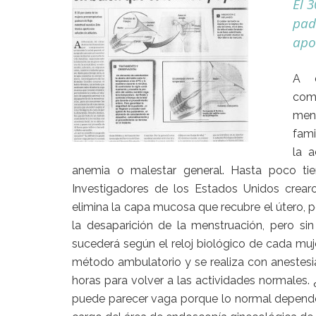
El 
pad
apo
A d
com
mens
fami
la a
anemia o malestar general. Hasta poco tiem
Investigadores de los Estados Unidos crea
elimina la capa mucosa que recubre el útero, p
la desaparición de la menstruación, pero s
sucederá según el reloj biológico de cada muj
método ambulatorio y se realiza con anestesi
horas para volver a las actividades normales.
puede parecer vaga porque lo normal depende 