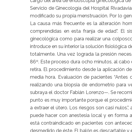
cargo del área de endoscopía ginecológica de H
Servicio de Ginecología del Hospital Rivadavi
modificado su propia menstruación. Por lo gen
La causa más frecuente es la alteración hormo
comprendidas en esta franja de edad”. El si
ginecológica como para realizar una colposco
introduce en su interior la solución fisiológica
totalmente. Una vez lograda la presión necesar
86º. Este proceso dura ocho minutos, al cabo d
retira. El procedimiento desde la aplicación de
media hora. Evaluación de pacientes “Antes d
realizando una biopsia de endometrio para ve
subraya el doctor Fabián Lorenzo—. Se recomi
punto es muy importante porque el procedimien
a extraer el útero. Los riesgos son casi nulos.”
puede hacer con anestesia local y en forma a
está contraindicado en pacientes con antece
desmedido de éste. El balón es descartable y 