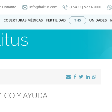
r Donante
info@halitus.com
(+54 11) 5273-2000
COBERTURAS MÉDICAS
FERTILIDAD
THS
UNIDADES
itus
ICO Y AYUDA