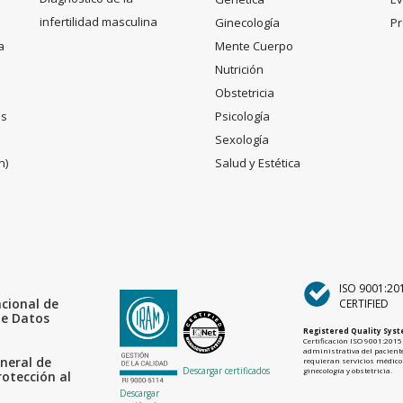
infertilidad masculina
Ginecología
Pr
a
Mente Cuerpo
Nutrición
Obstetricia
es
Psicología
Sexología
n)
Salud y Estética
ISO 9001:20
acional de
CERTIFIED
de Datos
Registered Quality Sys
Certificación ISO 9001:2015 
administrativa del paciente
neral de
requieran servicios médicos
Descargar certificados
ginecología y obstetricia.
rotección al
Descargar