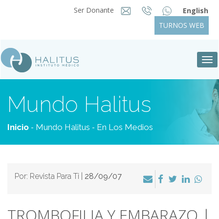
Ser Donante
English
TURNOS WEB
Tog
nav
Mundo Halitus
-
-
Inicio
Mundo Halitus
En Los Medios
Por: Revista Para Ti |
28/09/07
TROMBOFILIA Y EMBARAZO |