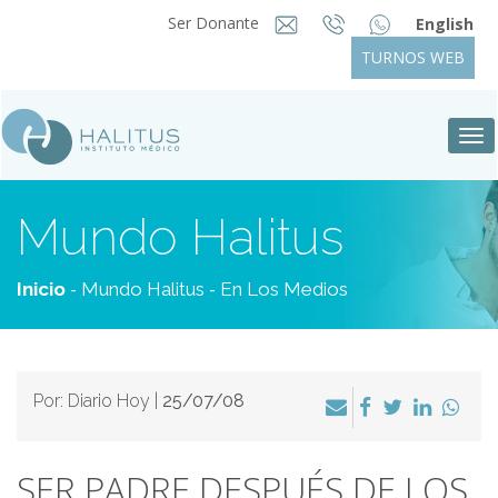
Ser Donante
English
TURNOS WEB
Tog
nav
Mundo Halitus
-
-
Inicio
Mundo Halitus
En Los Medios
Por: Diario Hoy |
25/07/08
SER PADRE DESPUÉS DE LOS