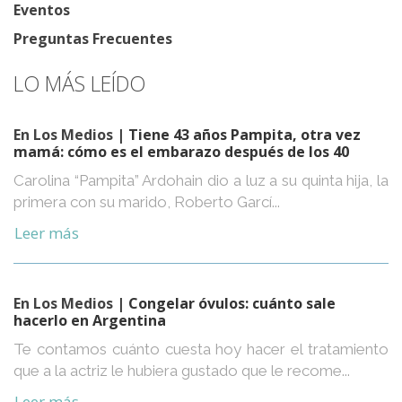
Eventos
Preguntas Frecuentes
LO MÁS LEÍDO
En Los Medios
| Tiene 43 años Pampita, otra vez
mamá: cómo es el embarazo después de los 40
Carolina “Pampita” Ardohain dio a luz a su quinta hija, la
primera con su marido, Roberto Garcí...
Leer más
En Los Medios
| Congelar óvulos: cuánto sale
hacerlo en Argentina
Te contamos cuánto cuesta hoy hacer el tratamiento
que a la actriz le hubiera gustado que le recome...
Leer más