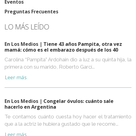
Eventos
Preguntas Frecuentes
LO MÁS LEÍDO
En Los Medios
| Tiene 43 años Pampita, otra vez
mamá: cómo es el embarazo después de los 40
Carolina “Pampita” Ardohain dio a luz a su quinta hija, la
primera con su marido, Roberto Garcí...
Leer más
En Los Medios
| Congelar óvulos: cuánto sale
hacerlo en Argentina
Te contamos cuánto cuesta hoy hacer el tratamiento
que a la actriz le hubiera gustado que le recome...
Leer más