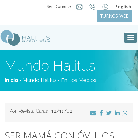
Ser Donante
English
TURNOS WEB
Tog
nav
Mundo Halitus
-
-
Inicio
Mundo Halitus
En Los Medios
Por: Revista Caras |
12/11/02
SER MAMÁ CON ÓVULOS