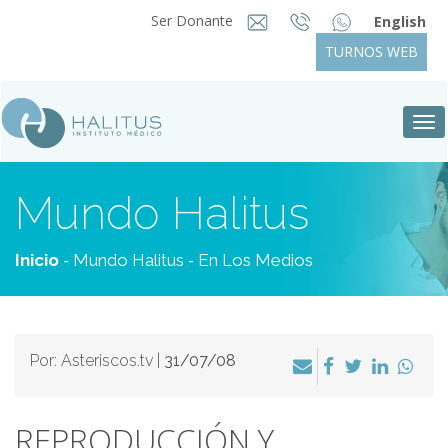
Ser Donante
English
TURNOS WEB
Tog
nav
Mundo Halitus
-
-
Inicio
Mundo Halitus
En Los Medios
Por: Asteriscos.tv |
31/07/08
REPRODUCCIÓN Y