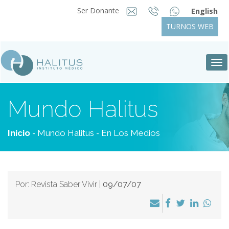
Ser Donante
English
TURNOS WEB
Tog
nav
Mundo Halitus
-
-
Inicio
Mundo Halitus
En Los Medios
Por: Revista Saber Vivir |
09/07/07