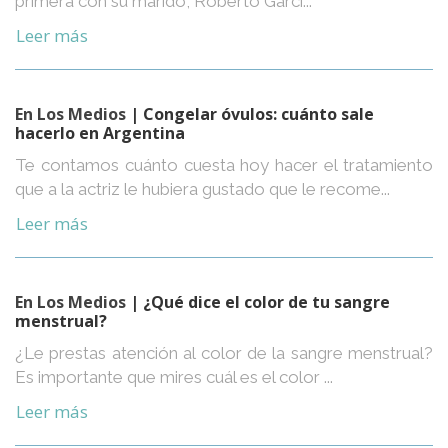
primera con su marido, Roberto Garcí...
Leer más
En Los Medios
| Congelar óvulos: cuánto sale
hacerlo en Argentina
Te contamos cuánto cuesta hoy hacer el tratamiento
que a la actriz le hubiera gustado que le recome...
Leer más
En Los Medios
| ¿Qué dice el color de tu sangre
menstrual?
¿Le prestas atención al color de la sangre menstrual?
Es importante que mires cuál es el color ...
Leer más