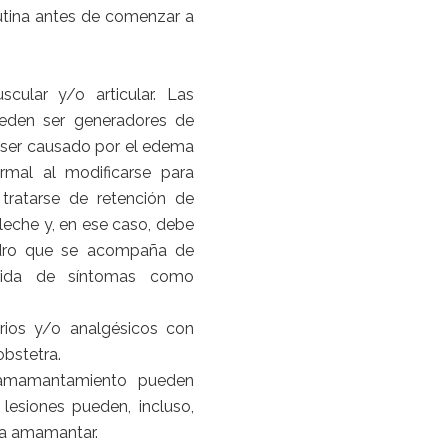
utina antes de comenzar a
lar y/o articular. Las
eden ser generadores de
 ser causado por el edema
rmal al modificarse para
 tratarse de retención de
 leche y, en ese caso, debe
adro que se acompaña de
guida de síntomas como
orios y/o analgésicos con
obstetra.
 amamantamiento pueden
lesiones pueden, incluso,
ra amamantar.