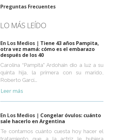
Preguntas Frecuentes
LO MÁS LEÍDO
En Los Medios
| Tiene 43 años Pampita,
otra vez mamá: cómo es el embarazo
después de los 40
Carolina “Pampita” Ardohain dio a luz a su
quinta hija, la primera con su marido,
Roberto Garcí...
Leer más
En Los Medios
| Congelar óvulos: cuánto
sale hacerlo en Argentina
Te contamos cuánto cuesta hoy hacer el
tratamiento que a la actriz le hubiera