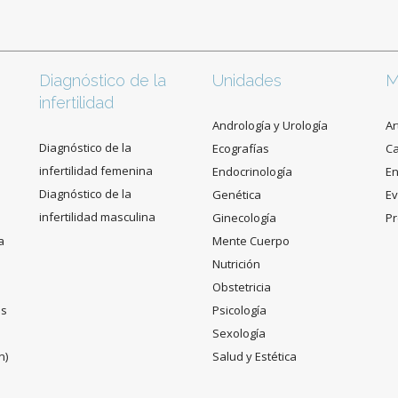
Diagnóstico de la
Unidades
M
infertilidad
Andrología y Urología
Ar
Diagnóstico de la
Ecografías
C
infertilidad femenina
Endocrinología
En
Diagnóstico de la
Genética
Ev
infertilidad masculina
Ginecología
Pr
a
Mente Cuerpo
Nutrición
Obstetricia
es
Psicología
Sexología
n)
Salud y Estética