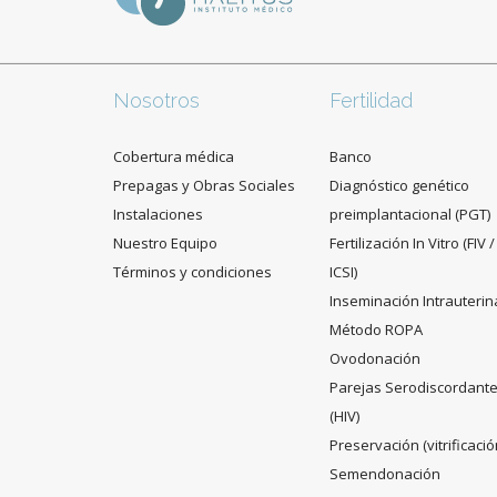
Nosotros
Fertilidad
Cobertura médica
Banco
Prepagas y Obras Sociales
Diagnóstico genético
Instalaciones
preimplantacional (PGT)
Nuestro Equipo
Fertilización In Vitro (FIV /
Términos y condiciones
ICSI)
Inseminación Intrauterin
Método ROPA
Ovodonación
Parejas Serodiscordant
(HIV)
Preservación (vitrificació
Semendonación