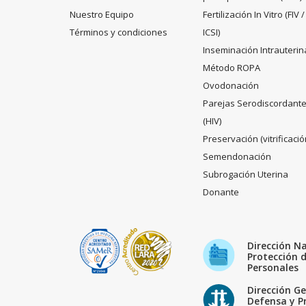
Nuestro Equipo
Fertilización In Vitro (FIV /
Términos y condiciones
ICSI)
Inseminación Intrauterin
Método ROPA
Ovodonación
Parejas Serodiscordant
(HIV)
Preservación (vitrificació
Semendonación
Subrogación Uterina
Donante
Dirección N
Protección 
Personales
Dirección Ge
Defensa y P