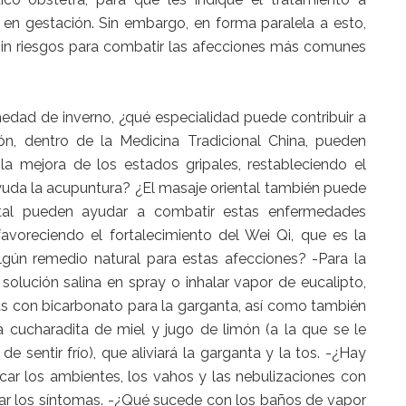
é en gestación. Sin embargo, en forma paralela a esto,
sin riesgos para combatir las afecciones más comunes
edad de inverno, ¿qué especialidad puede contribuir a
ón, dentro de la Medicina Tradicional China, pueden
 la mejora de los estados gripales, restableciendo el
yuda la acupuntura? ¿El masaje oriental también puede
ntal pueden ayudar a combatir estas enfermedades
avoreciendo el fortalecimiento del Wei Qi, que es la
lgún remedio natural para estas afecciones? -Para la
solución salina en spray o inhalar vapor de eucalipto,
as con bicarbonato para la garganta, así como también
 cucharadita de miel y jugo de limón (a la que se le
 sentir frío), que aliviará la garganta y la tos. -¿Hay
ar los ambientes, los vahos y las nebulizaciones con
rar los síntomas. -¿Qué sucede con los baños de vapor