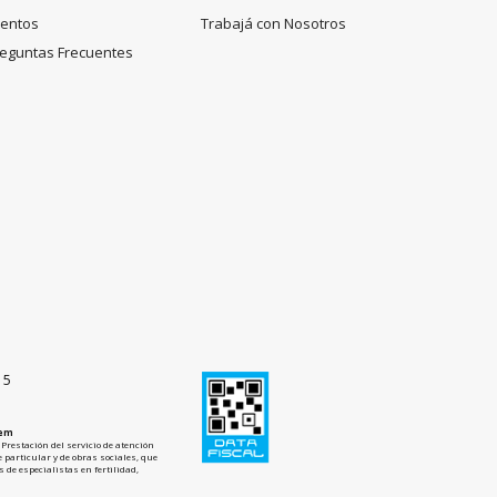
entos
Trabajá con Nosotros
eguntas Frecuentes
15
tem
Prestación del servicio de atención
 particular y de obras sociales, que
 de especialistas en fertilidad,