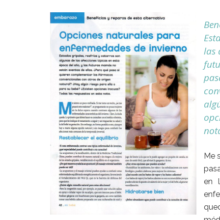
Bene
Esta
las 
fut
pas
con
alg
opc
not
Me s
pasa
en 
enfe
qued
médi