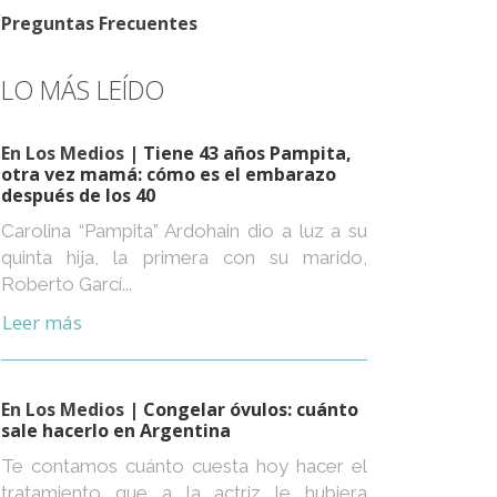
Preguntas Frecuentes
LO MÁS LEÍDO
En Los Medios
| Tiene 43 años Pampita,
otra vez mamá: cómo es el embarazo
después de los 40
Carolina “Pampita” Ardohain dio a luz a su
quinta hija, la primera con su marido,
Roberto Garcí...
Leer más
En Los Medios
| Congelar óvulos: cuánto
sale hacerlo en Argentina
Te contamos cuánto cuesta hoy hacer el
tratamiento que a la actriz le hubiera