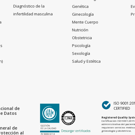
Diagnóstico de la
Genética
Ev
infertilidad masculina
Ginecología
Pr
a
Mente Cuerpo
Nutrición
Obstetricia
es
Psicología
Sexología
n)
Salud y Estética
ISO 9001:20
acional de
CERTIFIED
de Datos
Registered Quality Sys
Certificación ISO 9001:2015 
administrativa del paciente
neral de
requieran servicios médicos
Descargar certificados
ginecología y obstetricia.
rotección al