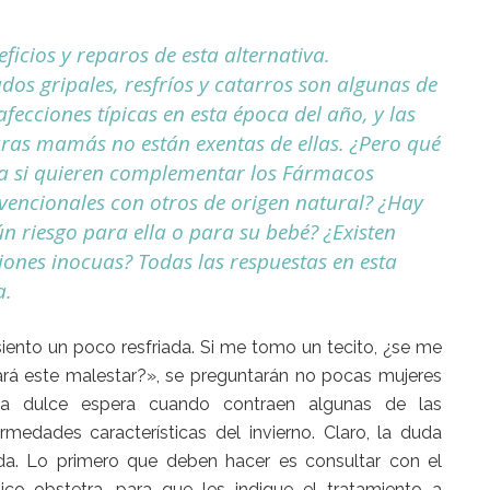
ficios y reparos de esta alternativa.
dos gripales, resfríos y catarros son algunas de
afecciones típicas en esta época del año, y las
uras mamás no están exentas de ellas. ¿Pero qué
a si quieren complementar los Fármacos
vencionales con otros de origen natural? ¿Hay
ún riesgo para ella o para su bebé? ¿Existen
iones inocuas? Todas las respuestas en esta
a.
iento un poco resfriada. Si me tomo un tecito, ¿se me
rá este malestar?», se preguntarán no pocas mujeres
la dulce espera cuando contraen algunas de las
rmedades características del invierno. Claro, la duda
a. Lo primero que deben hacer es consultar con el
co obstetra, para que les indique el tratamiento a