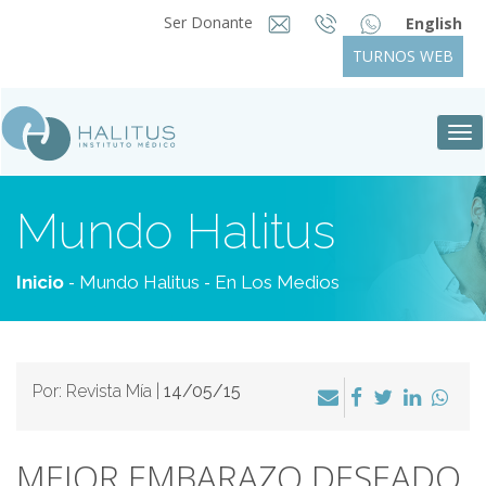
Ser Donante
English
TURNOS WEB
Tog
nav
Mundo Halitus
-
-
Inicio
Mundo Halitus
En Los Medios
Por: Revista Mía |
14/05/15
MEJOR EMBARAZO DESEADO