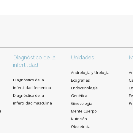
Diagnóstico de la
Unidades
M
infertilidad
Andrología y Urología
Ar
Diagnóstico de la
Ecografías
C
infertilidad femenina
Endocrinología
En
Diagnóstico de la
Genética
Ev
infertilidad masculina
Ginecología
Pr
a
Mente Cuerpo
Nutrición
Obstetricia