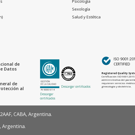
es
Psicología
Sexología
n)
Salud y Estética
ISO 9001:20
acional de
CERTIFIED
de Datos
Registered Quality Sys
Certificación ISO 9001:2015 
administrativa del paciente
neral de
requieran servicios médicos
Descargar certificados
ginecología y obstetricia.
rotección al
Descargar
certificados
22AAF, CABA, Argentina.
, Argentina.