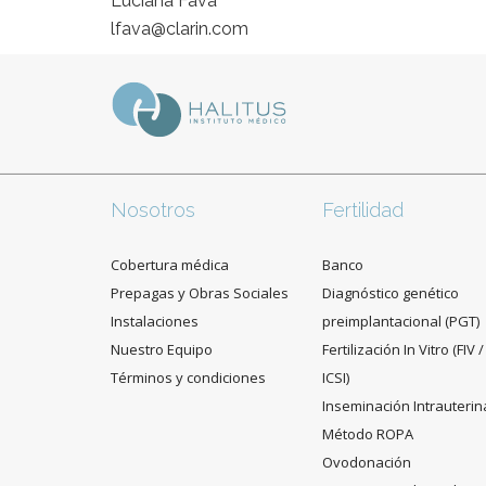
Luciana Fava
lfava@clarin.com
Nosotros
Fertilidad
Cobertura médica
Banco
Prepagas y Obras Sociales
Diagnóstico genético
Instalaciones
preimplantacional (PGT)
Nuestro Equipo
Fertilización In Vitro (FIV /
Términos y condiciones
ICSI)
Inseminación Intrauterin
Método ROPA
Ovodonación