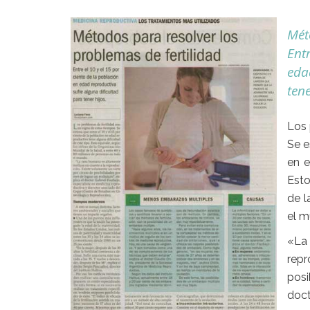
Mét
Entr
eda
tene
Los 
Se e
en e
Esto
de l
el m
«La
repr
posi
doc