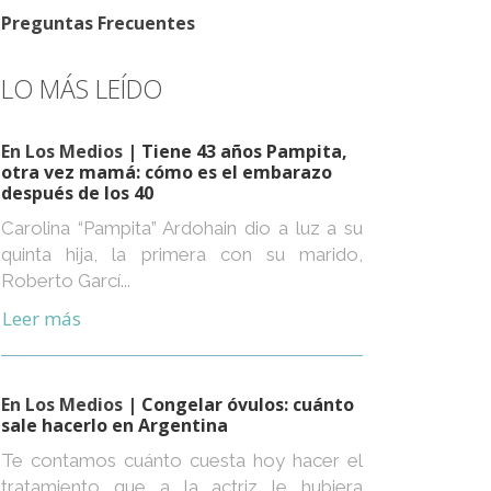
Preguntas Frecuentes
LO MÁS LEÍDO
En Los Medios
| Tiene 43 años Pampita,
otra vez mamá: cómo es el embarazo
después de los 40
Carolina “Pampita” Ardohain dio a luz a su
quinta hija, la primera con su marido,
Roberto Garcí...
Leer más
En Los Medios
| Congelar óvulos: cuánto
sale hacerlo en Argentina
Te contamos cuánto cuesta hoy hacer el
tratamiento que a la actriz le hubiera