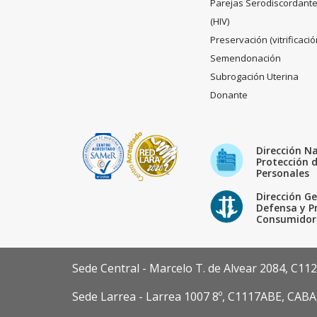
Parejas Serodiscordant
(HIV)
Preservación (vitrificació
Semendonación
Subrogación Uterina
Donante
Dirección N
Protección 
Personales
Dirección Ge
Defensa y P
Consumidor
Sede Central - Marcelo T. de Alvear 2084, C11
Sede Larrea - Larrea 1007 8º, C1117ABE, CABA