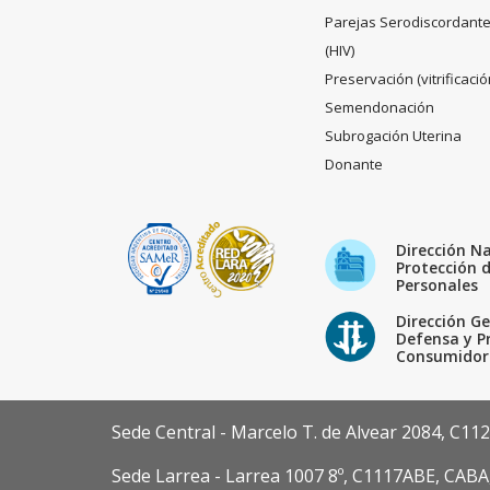
Parejas Serodiscordant
(HIV)
Preservación (vitrificació
Semendonación
Subrogación Uterina
Donante
Dirección N
Protección 
Personales
Dirección Ge
Defensa y P
Consumidor
Sede Central - Marcelo T. de Alvear 2084, C11
Sede Larrea - Larrea 1007 8º, C1117ABE, CABA