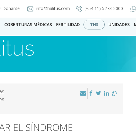
r Donante
info@halitus.com
(+54 11) 5273-2000
COBERTURAS MÉDICAS
FERTILIDAD
THS
UNIDADES
itus
as
os
AR EL SÍNDROME