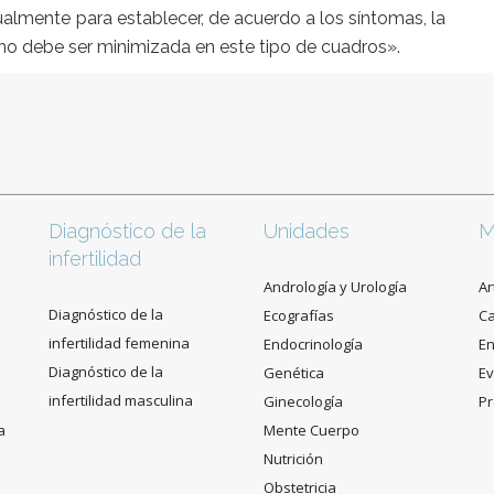
ualmente para establecer, de acuerdo a los síntomas, la
 no debe ser minimizada en este tipo de cuadros».
Diagnóstico de la
Unidades
M
infertilidad
Andrología y Urología
Ar
Diagnóstico de la
Ecografías
C
infertilidad femenina
Endocrinología
En
Diagnóstico de la
Genética
Ev
infertilidad masculina
Ginecología
Pr
a
Mente Cuerpo
Nutrición
Obstetricia