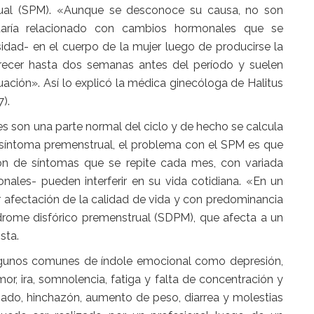
rual (SPM). «Aunque se desconoce su causa, no son
aría relacionado con cambios hormonales que se
idad- en el cuerpo de la mujer luego de producirse la
recer hasta dos semanas antes del período y suelen
ción». Así lo explicó la médica ginecóloga de Halitus
).
s son una parte normal del ciclo y de hecho se calcula
 síntoma premenstrual, el problema con el SPM es que
rón de síntomas que se repite cada mes, con variada
nales- pueden interferir en su vida cotidiana. «En un
afectación de la calidad de vida y con predominancia
drome disfórico premenstrual (SDPM), que afecta a un
sta.
algunos comunes de índole emocional como depresión,
mor, ira, somnolencia, fatiga y falta de concentración y
zado, hinchazón, aumento de peso, diarrea y molestias