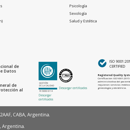
es
Psicología
Sexología
n)
Salud y Estética
ISO 9001:20
acional de
CERTIFIED
de Datos
Registered Quality Sys
Certificación ISO 9001:2015 
administrativa del paciente
neral de
requieran servicios médicos
Descargar certificados
ginecología y obstetricia.
rotección al
Descargar
certificados
22AAF, CABA, Argentina.
, Argentina.