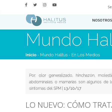
Se
NOSOTROS
Mundo Hal
-
-
Inicio
Mundo Halitus
En Los Medios
Por: olor generalizado, hinchazón, molesti
abdominales o mamarias son algunos de l
síntomas del SPM |
13/10/17
LO NUEVO: CÓMO TRAT