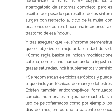
abdominales o mamarias. «El diagnóstico p
interrogatorio de síntomas completo, pero 
escrito -por pesado que resulte- de los sínt
surgen con respecto al ciclo de la mujer, con
ocasiones se requiere hacer una interconsulta 
trastorno de esa índole».
Y tras asegurar que «el síndrome premenstrua
que el objetivo es mejorar la calidad de vid
«Como regla básica se indican modificaciones
cafeína, comer sano, aumentando la ingesta de
grasas saturadas, incluir suplementos vitamíni
«Se recomiendan ejercicios aeróbicos y pueden
o que incluyan técnicas de manejo del estrés
Existen también anticonceptivos formulado
cambios hormonales, mejorando mucho la sint
uso de psicofármacos como por ejemplo los 
días del mes, en los que la paciente se enc