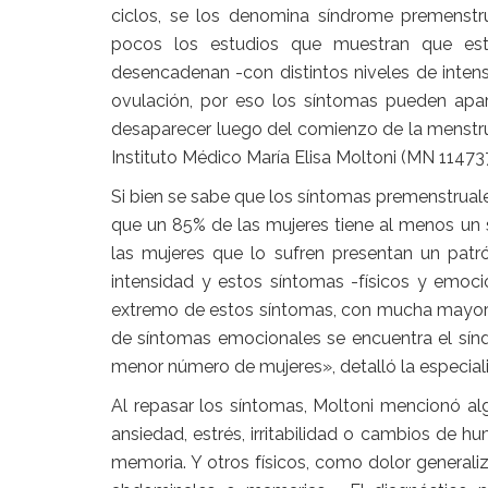
ciclos, se los denomina síndrome premenst
pocos los estudios que muestran que est
desencadenan -con distintos niveles de intens
ovulación, por eso los síntomas pueden apa
desaparecer luego del comienzo de la menstrua
Instituto Médico María Elisa Moltoni (MN 114737
Si bien se sabe que los síntomas premenstruale
que un 85% de las mujeres tiene al menos un
las mujeres que lo sufren presentan un pat
intensidad y estos síntomas -físicos y emocio
extremo de estos síntomas, con mucha mayor 
de síntomas emocionales se encuentra el sín
menor número de mujeres», detalló la especiali
Al repasar los síntomas, Moltoni mencionó 
ansiedad, estrés, irritabilidad o cambios de hu
memoria. Y otros físicos, como dolor generali