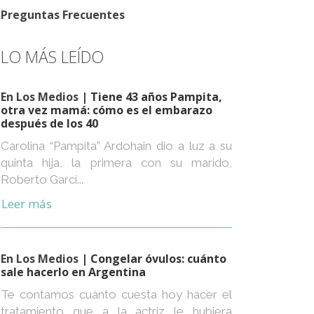
Preguntas Frecuentes
LO MÁS LEÍDO
En Los Medios
| Tiene 43 años Pampita,
otra vez mamá: cómo es el embarazo
después de los 40
Carolina “Pampita” Ardohain dio a luz a su
quinta hija, la primera con su marido,
Roberto Garcí...
Leer más
En Los Medios
| Congelar óvulos: cuánto
sale hacerlo en Argentina
Te contamos cuánto cuesta hoy hacer el
tratamiento que a la actriz le hubiera