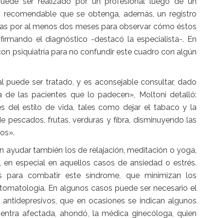
uede ser realizado por un profesional luego de un
es recomendable que se obtenga, además, un registro
omas por al menos dos meses para observar cómo éstos
firmando el diagnóstico -destacó la especialista-. En
con psiquiatría para no confundir este cuadro con algún
l puede ser tratado, y es aconsejable consultar, dado
a de las pacientes que lo padecen», Moltoni detalló:
 del estilo de vida, tales como dejar el tabaco y la
 pescados, frutas, verduras y fibra, disminuyendo las
cos».
 ayudar también los de relajación, meditación o yoga,
, en especial en aquellos casos de ansiedad o estrés.
s para combatir este síndrome, que minimizan los
omatología. En algunos casos puede ser necesario el
antidepresivos, que en ocasiones se indican algunos
uentra afectada, ahondó, la médica ginecóloga, quien