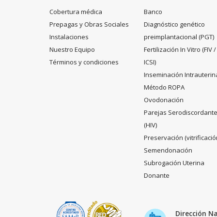
Cobertura médica
Banco
Prepagas y Obras Sociales
Diagnóstico genético
Instalaciones
preimplantacional (PGT)
Nuestro Equipo
Fertilización In Vitro (FIV /
Términos y condiciones
ICSI)
Inseminación Intrauterin
Método ROPA
Ovodonación
Parejas Serodiscordant
(HIV)
Preservación (vitrificació
Semendonación
Subrogación Uterina
Donante
Dirección N