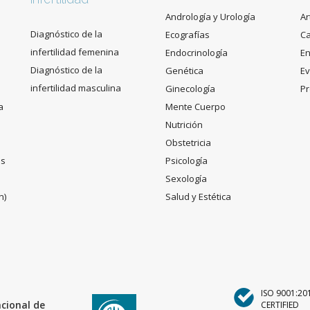
Andrología y Urología
Ar
Diagnóstico de la
Ecografías
C
infertilidad femenina
Endocrinología
En
Diagnóstico de la
Genética
Ev
infertilidad masculina
Ginecología
Pr
a
Mente Cuerpo
Nutrición
Obstetricia
es
Psicología
Sexología
n)
Salud y Estética
ISO 9001:20
acional de
CERTIFIED