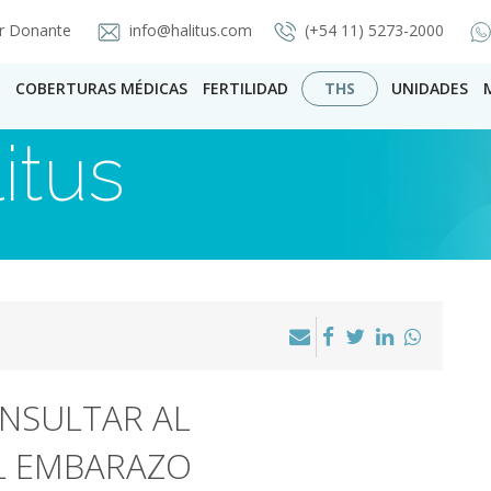
r Donante
info@halitus.com
(+54 11) 5273-2000
COBERTURAS MÉDICAS
FERTILIDAD
THS
UNIDADES
itus
ONSULTAR AL
L EMBARAZO