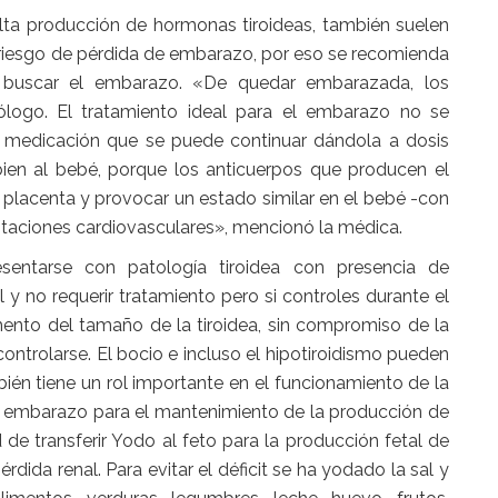
alta producción de hormonas tiroideas, también suelen
y riesgo de pérdida de embarazo, por eso se recomienda
és buscar el embarazo. «De quedar embarazada, los
ólogo. El tratamiento ideal para el embarazo no se
 medicación que se puede continuar dándola a dosis
ien al bebé, porque los anticuerpos que producen el
a placenta y provocar un estado similar en el bebé -con
estaciones cardiovasculares», mencionó la médica.
entarse con patología tiroidea con presencia de
 y no requerir tratamiento pero si controles durante el
ento del tamaño de la tiroidea, sin compromiso de la
controlarse. El bocio e incluso el hipotiroidismo pueden
bién tiene un rol importante en el funcionamiento de la
el embarazo para el mantenimiento de la producción de
 de transferir Yodo al feto para la producción fetal de
da renal. Para evitar el déficit se ha yodado la sal y