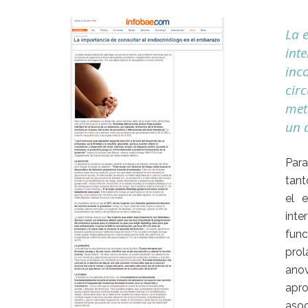
La 
int
inc
cir
met
un d
Para
tant
el e
inte
func
pro
anov
apro
asoc