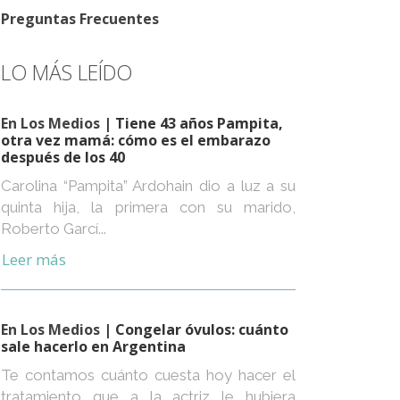
Preguntas Frecuentes
LO MÁS LEÍDO
En Los Medios
| Tiene 43 años Pampita,
otra vez mamá: cómo es el embarazo
después de los 40
Carolina “Pampita” Ardohain dio a luz a su
quinta hija, la primera con su marido,
Roberto Garcí...
Leer más
En Los Medios
| Congelar óvulos: cuánto
sale hacerlo en Argentina
Te contamos cuánto cuesta hoy hacer el
tratamiento que a la actriz le hubiera