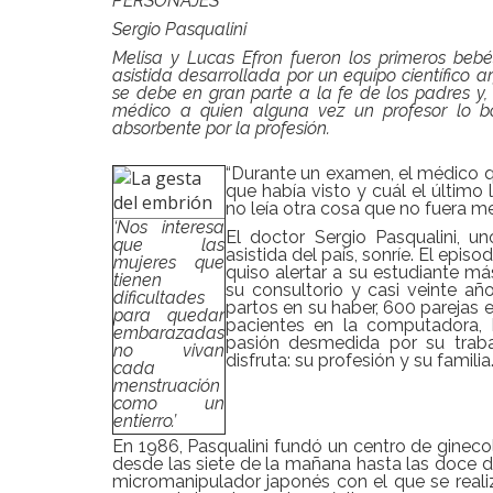
PERSONAJES
Sergio Pasqualini
Melisa y Lucas Efron fueron los primeros bebé
asistida desarrollada por un equipo científico 
se debe en gran parte a la fe de los padres y,
médico a quien alguna vez un profesor lo bo
absorbente por la profesión.
“Durante un examen, el médico q
que había visto y cuál el último 
no leía otra cosa que no fuera m
‘Nos interesa
El doctor Sergio Pasqualini, u
que las
asistida del país, sonríe. El epi
mujeres que
quiso alertar a su estudiante má
tienen
su consultorio y casi veinte añ
dificultades
partos en su haber, 600 parejas 
para quedar
pacientes en la computadora, 
embarazadas
pasión desmedida por su trab
no vivan
disfruta: su profesión y su familia
cada
menstruación
como un
entierro.’
En 1986, Pasqualini fundó un centro de ginecolo
desde las siete de la mañana hasta las doce de
micromanipulador japonés con el que se reali