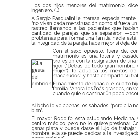
Los dos hijos menores del matrimonio, dice S
ingeniero. (…)
A Sergio Pasqualini le interesa, especialmente,
“no vivan cada menstruación como si fuera un e
rastreo llamando a las pacientes que había
cantidad de parejas que se separaron —co
problemas para formar una familia, nadie está
la integridad de la pareja, hace mejor si deja d
Con el sexo opuesto, fuera del co
matrimonio es una lotería y casa
profesión con la resignación de una s
rigor (“Detrás de todo gran hombre,
mujer”), le adjudica los méritos de
macanudos”, y hasta comparte su tra
El nacimiento de Ignacio, el cuarto hij
familia. “Ahora los más grandes, en v
cuando quiere caminar un poco encorv
Al bebé lo ve apenas los sábados, “pero a la no
bien”.
El mayor, Rodolfo, está estudiando Medicina. A
centro médico, pero no lo quiere presionar. Co
ganar plata y puede darse el lujo de trabaja
hombre, ella se puede dedicar a la investigac