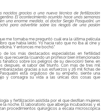
s nacidos gracias a una nueva técnica de fertilización
argentino. El acontecimiento ocurrido hace unas semanas
 en una enorme medida, al doctor Sergio Pasqualini, un
chó para advertirle sobre los riesgos de una pasión
ue me tomaba me preguntó cuál era la última película
libro que había leído. Yo hacía rato que no iba al cine y
edicina. Y entonces me bochó.”
no de los más destacados especialistas en fertilidad
sodio que recuerda (cuando un profesor bien intencionado
s fanático sobre los peligros de su devoción) tiene, en
os después, el sabor del triunfo. Con más de tres mil
embarazadas gracias a sus esfuerzos y 26 mil fichas de
Pasqualini está orgulloso de su empeño, siente una
ajo y consagra su vida a las únicas dos cosas que
.
gía y fertilización asistida por el que desfilan mujeres
 la noche. El laboratorio que alberga incubadoras y el
zan procedimientos quirúrgicos a escala microscópica