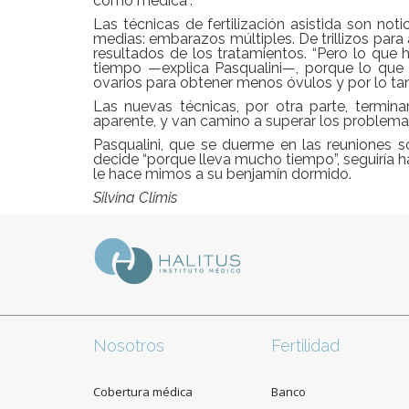
como médica”.
Las técnicas de fertilización asistida son no
medias: embarazos múltiples. De trillizos para 
resultados de los tratamientos. “Pero lo que 
tiempo —explica Pasqualini—, porque lo qu
ovarios para obtener menos óvulos y por lo ta
Las nuevas técnicas, por otra parte, terminar
aparente, y van camino a superar los problemas
Pasqualini, que se duerme en las reuniones s
decide “porque lleva mucho tiempo”, seguiría h
le hace mimos a su benjamín dormido.
Silvina Climis
Nosotros
Fertilidad
Cobertura médica
Banco