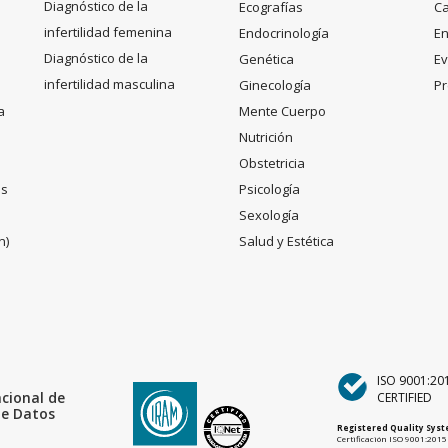
Diagnóstico de la
Ecografías
C
infertilidad femenina
Endocrinología
En
Diagnóstico de la
Genética
Ev
infertilidad masculina
Ginecología
Pr
a
Mente Cuerpo
Nutrición
Obstetricia
es
Psicología
Sexología
n)
Salud y Estética
ISO 9001:20
acional de
CERTIFIED
de Datos
Registered Quality Sys
Certificación ISO 9001:2015 