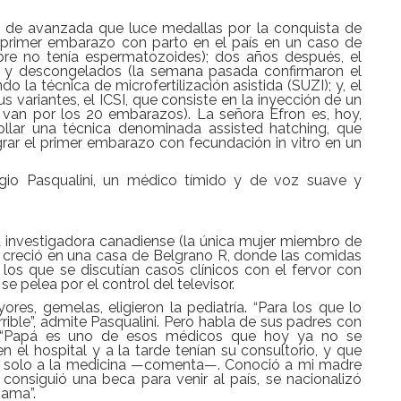
n de avanzada que luce medallas por la conquista de
el primer embarazo con parto en el país en un caso de
re no tenía espermatozoides); dos años después, el
y descongelados (la semana pasada confirmaron el
o la técnica de microfertilización asistida (SUZI); y, el
variantes, el ICSI, que consiste en la inyección de un
 van por los 20 embarazos). La señora Efron es, hoy,
ollar una técnica denominada
assisted hatching
, que
ograr el primer embarazo con fecundación
in vitro
en un
rgio Pasqualini, un médico tímido y de voz suave y
 investigadora canadiense (la única mujer miembro de
i creció en una casa de Belgrano R, donde las comidas
los que se discutían casos clínicos con el fervor con
 pelea por el control del televisor.
s, gemelas, eligieron la pediatría. “Para los que lo
ible”, admite Pasqualini. Pero habla de sus padres con
r: “Papá es uno de esos médicos que hoy ya no se
 el hospital y a la tarde tenían su consultorio, y que
en solo a la medicina —comenta—. Conoció a mi madre
onsiguió una beca para venir al país, se nacionalizó
mama”.