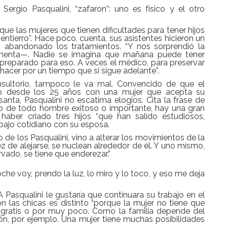
ergio Pasqualini, “zafaron”: uno es físico y el otro
 que las mujeres que tienen dificultades para tener hijos
ntierro”. Hace poco, cuenta, sus asistentes hicieron un
n abandonado los tratamientos. “Y nos sorprendió la
menta—. Nadie se imagina que mañana puede tener
 preparado para eso. A veces el médico, para preservar
e hacer por un tiempo que si sigue adelante”.
nsultorio, tampoco le va mal. Convencido de que el
do desde los 25 años con una mujer que acepta su
anta, Pasqualini no escatima elogios. Cita la frase de
 o de todo hombre exitoso o importante, hay una gran
 haber criado tres hijos “que han salido estudiosos,
bajo cotidiano con su esposa.
o de los Pasqualini, vino a alterar los movimientos de la
ez de alejarse, se nuclean alrededor de él. Y uno mismo,
ado, se tiene que enderezar.”
che voy, prendo la luz, lo miro y lo toco, y eso me deja
 Pasqualini le gustaría que continuara su trabajo en el
n las chicas es distinto “porque la mujer no tiene que
r gratis o por muy poco. Como la familia depende del
ión, por ejemplo. Una mujer tiene muchas posibilidades