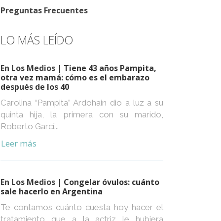
Preguntas Frecuentes
LO MÁS LEÍDO
En Los Medios
| Tiene 43 años Pampita,
otra vez mamá: cómo es el embarazo
después de los 40
Carolina “Pampita” Ardohain dio a luz a su
quinta hija, la primera con su marido,
Roberto Garcí...
Leer más
En Los Medios
| Congelar óvulos: cuánto
sale hacerlo en Argentina
Te contamos cuánto cuesta hoy hacer el
tratamiento que a la actriz le hubiera