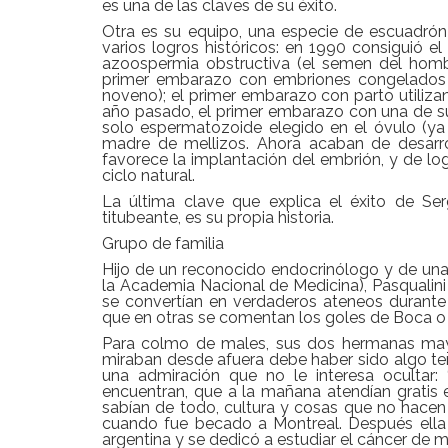
es una de las claves de su éxito.
Otra es su equipo, una especie de escuadró
varios logros históricos: en 1990 consiguió 
azoospermia obstructiva (el semen del homb
primer embarazo con embriones congelados 
noveno); el primer embarazo con parto utilizand
año pasado, el primer embarazo con una de sus 
solo espermatozoide elegido en el óvulo (ya
madre de mellizos. Ahora acaban de desarr
favorece la implantación del embrión, y de l
ciclo natural.
La última clave que explica el éxito de Se
titubeante, es su propia historia.
Grupo de familia
Hijo de un reconocido endocrinólogo y de una
la Academia Nacional de Medicina), Pasqualin
se convertían en verdaderos ateneos durante 
que en otras se comentan los goles de Boca o se
Para colmo de males, sus dos hermanas mayore
miraban desde afuera debe haber sido algo terr
una admiración que no le interesa oculta
encuentran, que a la mañana atendían gratis en
sabían de todo, cultura y cosas que no hac
cuando fue becado a Montreal. Después ella c
argentina y se dedicó a estudiar el cáncer de 