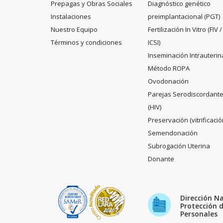
Prepagas y Obras Sociales
Diagnóstico genético
Instalaciones
preimplantacional (PGT)
Nuestro Equipo
Fertilización In Vitro (FIV /
Términos y condiciones
ICSI)
Inseminación Intrauterin
Método ROPA
Ovodonación
Parejas Serodiscordant
(HIV)
Preservación (vitrificació
Semendonación
Subrogación Uterina
Donante
Dirección N
Protección 
Personales