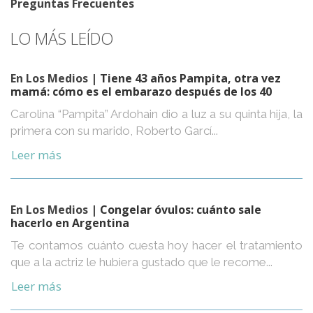
Preguntas Frecuentes
LO MÁS LEÍDO
En Los Medios
| Tiene 43 años Pampita, otra vez
mamá: cómo es el embarazo después de los 40
Carolina “Pampita” Ardohain dio a luz a su quinta hija, la
primera con su marido, Roberto Garcí...
Leer más
En Los Medios
| Congelar óvulos: cuánto sale
hacerlo en Argentina
Te contamos cuánto cuesta hoy hacer el tratamiento
que a la actriz le hubiera gustado que le recome...
Leer más