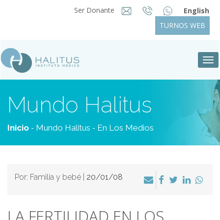
Ser Donante
English
TURNOS WEB
Tog
nav
Mundo Halitus
-
-
Inicio
Mundo Halitus
En Los Medios
Por: Familia y bebé |
20/01/08
LA FERTILIDAD EN LOS