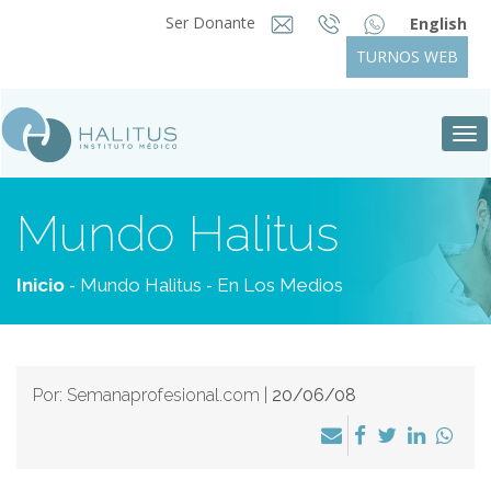
Ser Donante
English
TURNOS WEB
Tog
nav
Mundo Halitus
-
-
Inicio
Mundo Halitus
En Los Medios
Por: Semanaprofesional.com |
20/06/08