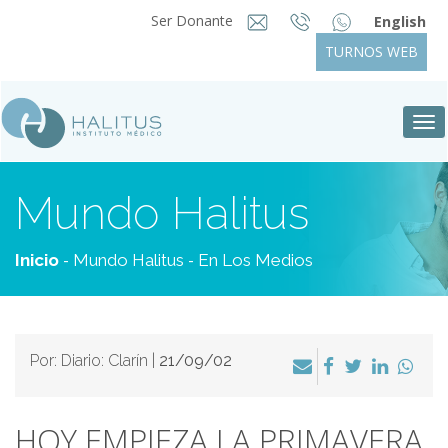
Ser Donante
English
TURNOS WEB
Tog
nav
Mundo Halitus
-
-
Inicio
Mundo Halitus
En Los Medios
Por: Diario: Clarín |
21/09/02
HOY EMPIEZA LA PRIMAVERA,