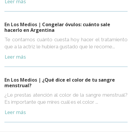
Leer más
En Los Medios
| Congelar óvulos: cuánto sale
hacerlo en Argentina
Te contamos cuánto cuesta hoy hacer el tratamiento
que a la actriz le hubiera gustado que le recome...
Leer más
En Los Medios
| ¿Qué dice el color de tu sangre
menstrual?
¿Le prestas atención al color de la sangre menstrual?
Es importante que mires cuál es el color ...
Leer más