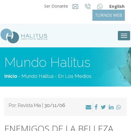
Ser Donante
English
TURNOS WEB
Tog
nav
Mundo Halitus
-
-
Inicio
Mundo Halitus
En Los Medios
Por: Revista Mía |
30/11/06
ENEMIGOS DE LA BELLEZA