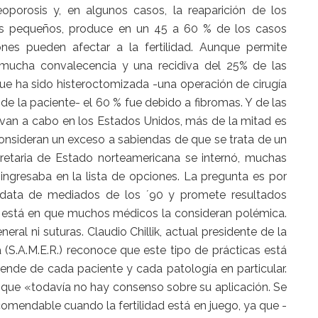
porosis y, en algunos casos, la reaparición de los
mas pequeños, produce en un 45 a 60 % de los casos
ones pueden afectar a la fertilidad. Aunque permite
 mucha convalecencia y una recidiva del 25% de las
ue ha sido histeroctomizada -una operación de cirugía
de la paciente- el 60 % fue debido a fibromas. Y de las
van a cabo en los Estados Unidos, más de la mitad es
onsideran un exceso a sabiendas de que se trata de un
retaria de Estado norteamericana se internó, muchas
ingresaba en la lista de opciones. La pregunta es por
a data de mediados de los ´90 y promete resultados
a está en que muchos médicos la consideran polémica.
eral ni suturas. Claudio Chillik, actual presidente de la
(S.A.M.E.R.) reconoce que este tipo de prácticas está
ende de cada paciente y cada patología en particular.
ra que «todavía no hay consenso sobre su aplicación. Se
comendable cuando la fertilidad está en juego, ya que -