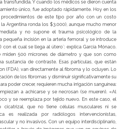
a transfundida. Y cuando los médicos se dieron cuenta
tamiento único, fue adoptado rápidamente. Hoy en los
0 procedimientos de este tipo por año con un costo
n la Argentina ronda los $3.000), aunque mucho menor
inmediata y no supone el trauma psicológico de la
 pequeña incisión en la arteria femoral y se introduce
con el cual se llega al útero´: explica García Mónaco.
que miden 500 micrones de diámetro y que son como
a sustancia de contraste. Esas partículas, que están
n (FDA), van directamente al fibroma y lo ocluyen. Lo
ación de los fibromas y disminuir significativamente su
ara poder crecer, requieren mucha irrigación sanguínea:
empiezan a achicarse y se necrosan (se mueren). «Al
 poco y se reemplaza por tejido nuevo. En este caso, el
 cicatrizal, que no tiene células musculares ni se
a es realizada por radiólogos intervencionistas,
cular y no invasivos. Con un equipo interdisciplinario,