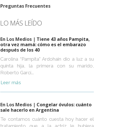
Preguntas Frecuentes
LO MÁS LEÍDO
En Los Medios
| Tiene 43 años Pampita,
otra vez mamá: cómo es el embarazo
después de los 40
Carolina “Pampita” Ardohain dio a luz a su
quinta hija, la primera con su marido,
Roberto Garcí...
Leer más
En Los Medios
| Congelar óvulos: cuánto
sale hacerlo en Argentina
Te contamos cuánto cuesta hoy hacer el
tratamiento que a la actriz le hubiera