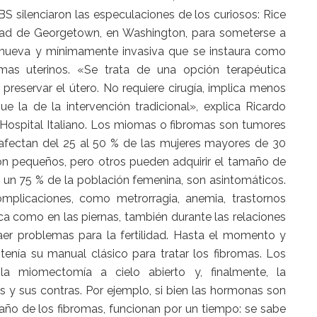
 silenciaron las especulaciones de los curiosos: Rice
sidad de Georgetown, en Washington, para someterse a
e nueva y mínimamente invasiva que se instaura como
omas uterinos. «Se trata de una opción terapéutica
preservar el útero. No requiere cirugía, implica menos
e la de la intervención tradicional», explica Ricardo
 Hospital Italiano. Los miomas o fibromas son tumores
 afectan del 25 al 50 % de las mujeres mayores de 30
 son pequeños, pero otros pueden adquirir el tamaño de
un 75 % de la población femenina, son asintomáticos.
mplicaciones, como metrorragia, anemia, trastornos
ca como en las piernas, también durante las relaciones
er problemas para la fertilidad. Hasta el momento y
enía su manual clásico para tratar los fibromas. Los
 la miomectomía a cielo abierto y, finalmente, la
s y sus contras. Por ejemplo, si bien las hormonas son
año de los fibromas, funcionan por un tiempo: se sabe