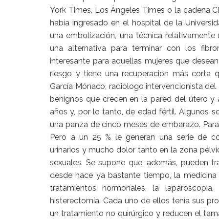
York Times, Los Ángeles Times o la cadena CBS
había ingresado en el hospital de la Univer
una embolización, una técnica relativament
una alternativa para terminar con los fibr
interesante para aquellas mujeres que desean 
riesgo y tiene una recuperación más corta qu
García Mónaco, radiólogo intervencionista del
benignos que crecen en la pared del útero y
años y, por lo tanto, de edad fértil. Algunos
una panza de cinco meses de embarazo. Para 
Pero a un 25 % le generan una serie de co
urinarios y mucho dolor tanto en la zona pélvi
sexuales. Se supone que, además, pueden tra
desde hace ya bastante tiempo, la medicina t
tratamientos hormonales, la laparoscopía,
histerectomía. Cada uno de ellos tenía sus pro
un tratamiento no quirúrgico y reducen el tam