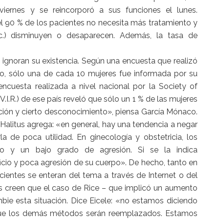
ernes y se reincorporó a sus funciones el lunes.
 el 90 % de los pacientes no necesita más tratamiento y
tc.) disminuyen o desaparecen. Además, la tasa de
 ignoran su existencia. Según una encuesta que realizó
o, sólo una de cada 10 mujeres fue informada por su
ncuesta realizada a nivel nacional por la Society of
V.I.R.) de ese país reveló que sólo un 1 % de las mujeres
ción y cierto desconocimiento», piensa García Mónaco.
 Halitus agrega: «en general, hay una tendencia a negar
a de poca utilidad. En ginecología y obstetricia, los
ico y un bajo grado de agresión. Si se la indica
icio y poca agresión de su cuerpo». De hecho, tanto en
ientes se enteran del tema a través de Internet o del
as creen que el caso de Rice – que implicó un aumento
ie esta situación. Dice Eicele: «no estamos diciendo
 que los demás métodos serán reemplazados. Estamos