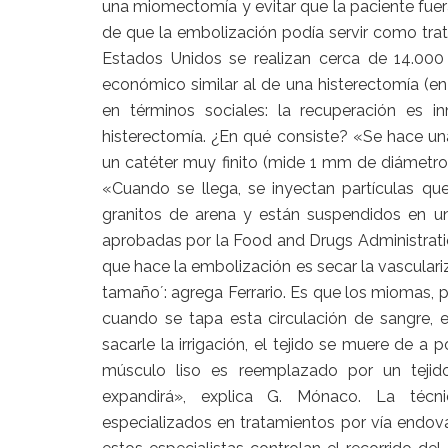
una miomectomía y evitar que la paciente fuer
de que la embolización podía servir como tra
Estados Unidos se realizan cerca de 14.00
económico similar al de una histerectomía (e
en términos sociales: la recuperación es 
histerectomía. ¿En qué consiste? «Se hace una
un catéter muy finito (mide 1 mm de diámetro) 
«Cuando se llega, se inyectan partículas 
granitos de arena y están suspendidos en un
aprobadas por la Food and Drugs Administratio
que hace la embolización es secar la vasculariz
tamaño´: agrega Ferrario. Es que los miomas, p
cuando se tapa esta circulación de sangre, 
sacarle la irrigación, el tejido se muere de a
músculo liso es reemplazado por un tejido
expandirá», explica G. Mónaco. La técnic
especializados en tratamientos por vía endovas