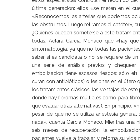
estos especialistas controlan el recorrido d
última generación: ellos «se meten en el c
«Reconocemos las arterias que podemos oclui
las obstruimos. Luego retiramos el catéter», 
¿Quiénes pueden someterse a este tratamiento
todas. Aclara García Mónaco que «hay que 
sintomatología, ya que no todas las pacient
saber si es candidata o no, se requiere de un 
una serie de análisis previos y chequear 
embolización tiene escasos riesgos: sólo el1
curan con antibióticos) o lesiones en el úter
los tratamientos clásicos, las ventajas de est
donde hay fibromas múltiples como para fibro
que evaluar otras alternativas). En principio, «
pesar de que no se utiliza anestesia general
nada», cuenta García Mónaco. Mientras una h
seis meses de recuperación; la embolizació
pacientes vuelve a trabajar y retorna su vida 