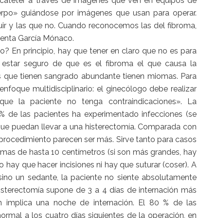
el catéter a través de imágenes que ven en equipos de
uerpo» guiándose por imágenes que usan para operar.
r y las que no. Cuando reconocemos las del fibroma,
cuenta García Mónaco.
? En principio, hay que tener en claro que no es para
estar seguro de que es el fibroma el que causa la
es que tienen sangrado abundante tienen miomas. Para
enfoque multidisciplinario: el ginecólogo debe realizar
que la paciente no tenga contraindicaciones». La
 % de las pacientes ha experimentado infecciones (se
o que puedan llevar a una histerectomía. Comparada con
e procedimiento parecen ser más. Sirve tanto para casos
mas de hasta 10 centímetros (si son más grandes, hay
no hay que hacer incisiones ni hay que suturar (coser). A
 sino un sedante, la paciente no siente absolutamente
isterectomía supone de 3 a 4 días de internación más
n implica una noche de internación. El 80 % de las
normal a los cuatro días siguientes de la operación, en