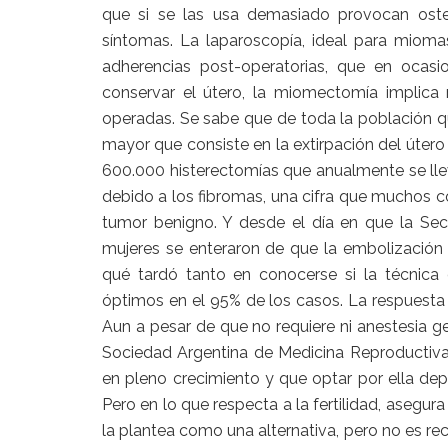
que si se las usa demasiado provocan osteo
síntomas. La laparoscopía, ideal para mio
adherencias post-operatorias, que en ocasi
conservar el útero, la miomectomía implica
operadas. Se sabe que de toda la población q
mayor que consiste en la extirpación del útero 
600.000 histerectomías que anualmente se lle
debido a los fibromas, una cifra que muchos c
tumor benigno. Y desde el día en que la Sec
mujeres se enteraron de que la embolización 
qué tardó tanto en conocerse si la técnic
óptimos en el 95% de los casos. La respuest
Aun a pesar de que no requiere ni anestesia gen
Sociedad Argentina de Medicina Reproductiva 
en pleno crecimiento y que optar por ella dep
Pero en lo que respecta a la fertilidad, asegu
la plantea como una alternativa, pero no es re