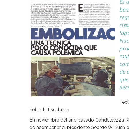
Es 
ben
req
rie
lap
Nac
pro
muj
com
de 
que
Secr
Text
Fotos E. Escalante
En noviembre del año pasado Condoleezza Ric
de acompañar el presidente George W. Bush en 