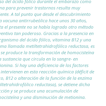
uso del ácido fólico durante el embarazo como
ma para prevenir trastornos resulta muy
iente. A tal punto que desde el descubrimiento
la vacuna antirrubeólica hace unos 30 años,
ta el presente no se había logrado otro método
ventivo tan poderoso. Gracias a la presencia en
organismo del ácido fólico, vitamina B12 y una
ima llamada metiltetrahidrofólico reductasa, es
 se produce la transformación de homocisteína
a sustancia que circula en la sangre- en
onina. Si hay una deficiencia de los factores
intervienen en esta reacción química (déficit de
co, B12 o alteración de la función de la enzima
ltetrahidrofólico reductasa), se detiene dicha
cción y se produce una acumulación de
ocisteína y una disminución de metionina.