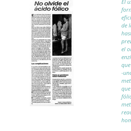
El 
for
efic
de 
has
pre
el 
enz
que
-un
meti
que 
fóli
meti
rea
hom