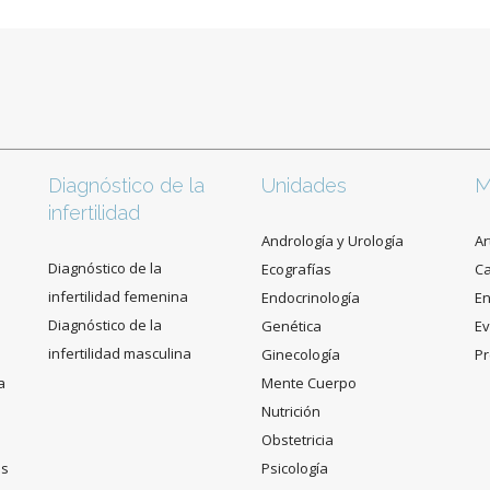
Diagnóstico de la
Unidades
M
infertilidad
Andrología y Urología
Ar
Diagnóstico de la
Ecografías
C
infertilidad femenina
Endocrinología
En
Diagnóstico de la
Genética
Ev
infertilidad masculina
Ginecología
Pr
a
Mente Cuerpo
Nutrición
Obstetricia
es
Psicología