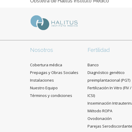
Obstetra de Halitus Instituto Médico
Nosotros
Fertilidad
Cobertura médica
Banco
Prepagas y Obras Sociales
Diagnóstico genético
Instalaciones
preimplantacional (PGT)
Nuestro Equipo
Fertilización In Vitro (FIV /
Términos y condiciones
ICSI)
Inseminación Intrauterin
Método ROPA
Ovodonación
Parejas Serodiscordant