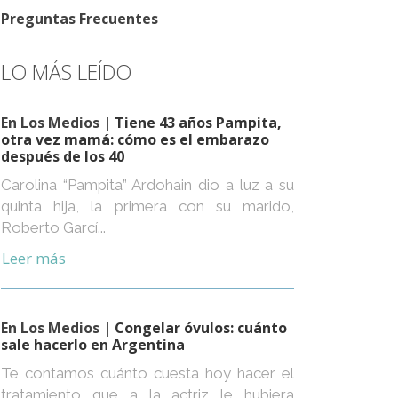
Preguntas Frecuentes
LO MÁS LEÍDO
En Los Medios
| Tiene 43 años Pampita,
otra vez mamá: cómo es el embarazo
después de los 40
Carolina “Pampita” Ardohain dio a luz a su
quinta hija, la primera con su marido,
Roberto Garcí...
Leer más
En Los Medios
| Congelar óvulos: cuánto
sale hacerlo en Argentina
Te contamos cuánto cuesta hoy hacer el
tratamiento que a la actriz le hubiera