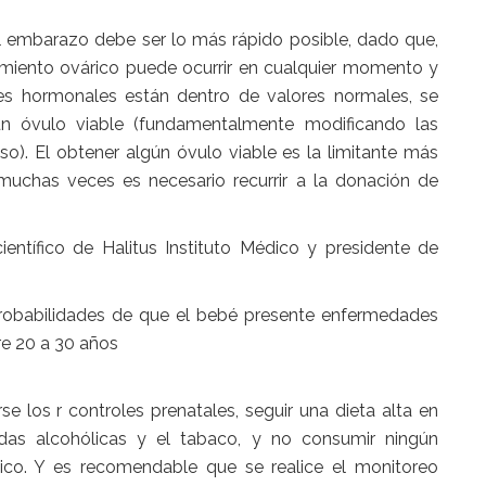
 el embarazo debe ser lo más rápido posible, dado que,
namiento ovárico puede ocurrir en cualquier momento y
nes hormonales están dentro de valores normales, se
gún óvulo viable (fundamentalmente modificando las
so). El obtener algún óvulo viable es la limitante más
muchas veces es necesario recurrir a la donación de
científico de Halitus Instituto Médico y presidente de
 probabilidades de que el bebé presente enfermedades
re 20 a 30 años
rse los r controles prenatales, seguir una dieta alta en
bidas alcohólicas y el tabaco, y no consumir ningún
co. Y es recomendable que se realice el monitoreo