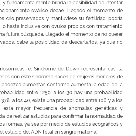
, y fundamentalmente brinda la posibilidad de intentar
funcionamiento ovárico decae. Llegado el momento de
s crio preservados y mantuviese su fertilidad, podría
, o hasta inclusive con óvulos propios con tratamiento
 una futura búsqueda. Llegado el momento de no querer
rvados, cabe la posibilidad de descartarlos, ya que no
mosómicas, el Síndrome de Down representa casi la
 bebés con este síndrome nacen de mujeres menores de
 lo padezca aumentan conforme aumenta la edad de la
robabilidad entre 1250, a los 30 hay una probabilidad
 378, a los 40, existe una probabilidad entre 106 y a los
r esta mayor frecuencia de anomalías genéticas y
a de realizar estudios para confirmar la normalidad de
dos formas, ya sea por medio de estudios ecográficos y
el estudio del ADN fetal en sangre materna.