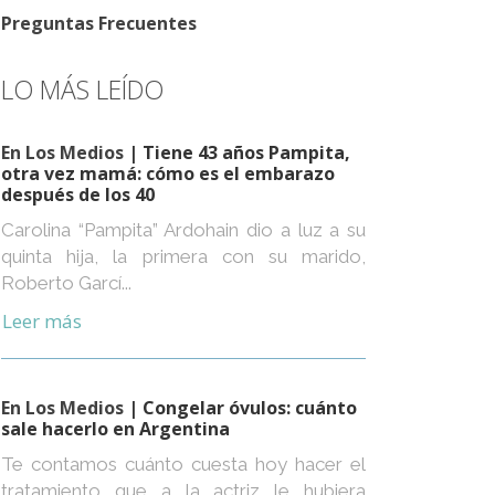
Preguntas Frecuentes
LO MÁS LEÍDO
En Los Medios
| Tiene 43 años Pampita,
otra vez mamá: cómo es el embarazo
después de los 40
Carolina “Pampita” Ardohain dio a luz a su
quinta hija, la primera con su marido,
Roberto Garcí...
Leer más
En Los Medios
| Congelar óvulos: cuánto
sale hacerlo en Argentina
Te contamos cuánto cuesta hoy hacer el
tratamiento que a la actriz le hubiera