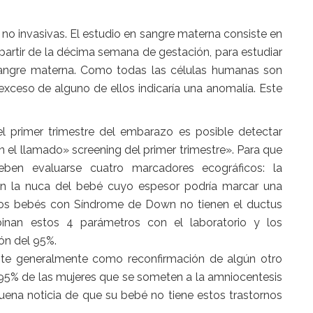
no invasivas. El estudio en sangre materna consiste en
partir de la décima semana de gestación, para estudiar
 sangre materna. Como todas las células humanas son
exceso de alguno de ellos indicaría una anomalía. Este
el primer trimestre del embarazo es posible detectar
 el llamado» screening del primer trimestre». Para que
eben evaluarse cuatro marcadores ecográficos: la
 en la nuca del bebé cuyo espesor podría marcar una
los bebés con Síndrome de Down no tienen el ductus
binan estos 4 parámetros con el laboratorio y los
ón del 95%.
ante generalmente como reconfirmación de algún otro
 95% de las mujeres que se someten a la amniocentesis
 buena noticia de que su bebé no tiene estos trastornos