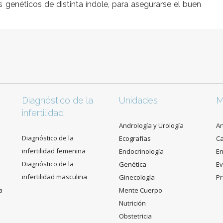
s genéticos de distinta índole, para asegurarse el buen
Diagnóstico de la
Unidades
M
infertilidad
Andrología y Urología
Ar
Diagnóstico de la
Ecografías
C
infertilidad femenina
Endocrinología
En
Diagnóstico de la
Genética
Ev
infertilidad masculina
Ginecología
Pr
a
Mente Cuerpo
Nutrición
Obstetricia