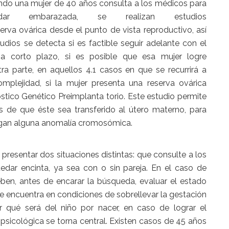
do una mujer de 40 años consulta a los médicos para
edar embarazada, se realizan estudios
rva ovárica desde el punto de vista reproductivo, así
dios se detecta si es factible seguir adelante con el
 a corto plazo, si es posible que esa mujer logre
a parte, en aquellos 4.1 casos en que se recurrirá a
omplejidad, si la mujer presenta una reserva ovárica
stico Genético Preimplanta torio. Este estudio permite
es de que éste sea transferido al útero materno, para
ngan alguna anomalía cromosómica.
resentar dos situaciones distintas: que consulte a los
ar encinta, ya sea con o sin pareja. En el caso de
en, antes de encarar la búsqueda, evaluar el estado
 se encuentra en condiciones de sobrellevar la gestación
r qué será del niño por nacer, en caso de lograr el
 psicológica se torna central. Existen casos de 45 años