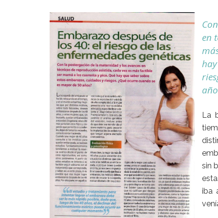
Con
en 
más
hay
rie
año
La 
tie
dis
emba
sin 
esta
iba 
vení