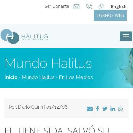
Ser Donante
English
TURNOS WEB
Tog
nav
Mundo Halitus
-
-
Inicio
Mundo Halitus
En Los Medios
Por: Diario Clarin |
01/12/06
EL TIENE SIDA, SALVÓ SU