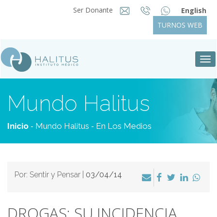
Ser Donante
English
TURNOS WEB
Tog
nav
Mundo Halitus
-
-
Inicio
Mundo Halitus
En Los Medios
Por: Sentir y Pensar |
03/04/14
DROGAS: SU INCIDENCIA