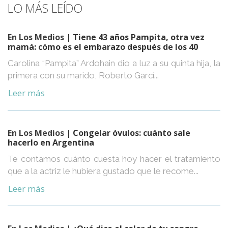
LO MÁS LEÍDO
En Los Medios
| Tiene 43 años Pampita, otra vez
mamá: cómo es el embarazo después de los 40
Carolina “Pampita” Ardohain dio a luz a su quinta hija, la
primera con su marido, Roberto Garcí...
Leer más
En Los Medios
| Congelar óvulos: cuánto sale
hacerlo en Argentina
Te contamos cuánto cuesta hoy hacer el tratamiento
que a la actriz le hubiera gustado que le recome...
Leer más